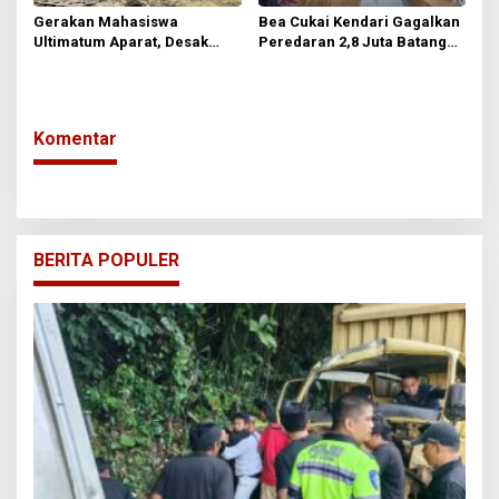
Gerakan Mahasiswa
Bea Cukai Kendari Gagalkan
Ultimatum Aparat, Desak
Peredaran 2,8 Juta Batang
Usut Tuntas Dugaan Galian C
Rokok Ilegal
Ilegal di Kolaka Utara
Komentar
BERITA POPULER