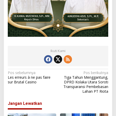
Ikuti Kami
N
Pos sebelumnya
Pos berikutnya
Les erreurs à ne pas faire
Tiga Tahun Menggantung,
a
sur Brutal Casino
DPRD Kolaka Utara Soroti
Transparansi Pembebasan
v
Lahan PT Riota
i
g
Jangan Lewatkan
a