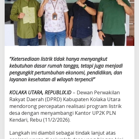
a
k
P
L
N
P
e
r
c
e
“Ketersediaan listrik tidak hanya menyangkut
p
a
kebutuhan dasar rumah tangga, tetapi juga menjadi
t
pengungkit pertumbuhan ekonomi, pendidikan, dan
L
layanan kesehatan di wilayah terpencil”
i
s
KOLAKA UTARA, REPUBLIX.ID
– Dewan Perwakilan
t
r
Rakyat Daerah (DPRD) Kabupaten Kolaka Utara
i
mendorong percepatan realisasi program listrik
k
desa dengan menyambangi Kantor UP2K PLN
D
Kendari, Rebu (11/2/2026).
e
s
a
Langkah ini diambil sebagai tindak lanjut atas
,