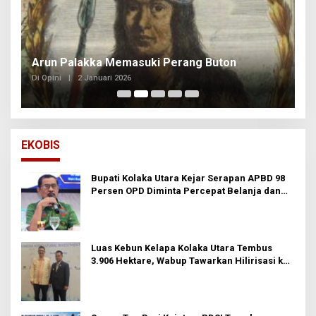
Arun Palakka Memasuki Perang Buton
B
Di Opini
|
2 Januari 2026
Di
EKOBIS
Bupati Kolaka Utara Kejar Serapan APBD 98
Persen OPD Diminta Percepat Belanja dan
Hindari Program Mandek
Luas Kebun Kelapa Kolaka Utara Tembus
3.906 Hektare, Wabup Tawarkan Hilirisasi ke
Investor