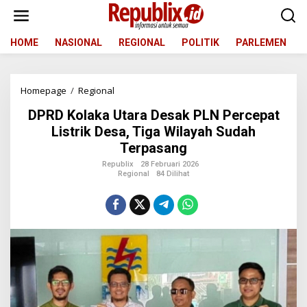
L
e
w
a
HOME
NASIONAL
REGIONAL
POLITIK
PARLEMEN
t
i
k
Homepage
/
Regional
D
e
P
k
DPRD Kolaka Utara Desak PLN Percepat
R
o
D
n
Listrik Desa, Tiga Wilayah Sudah
K
t
Terpasang
o
e
l
n
Republix
28 Februari 2026
Regional
84 Dilihat
a
k
a
U
t
a
r
a
D
e
s