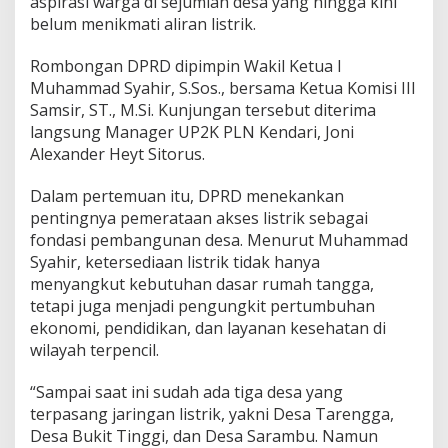
aspirasi warga di sejumlah desa yang hingga kini
T
belum menikmati aliran listrik.
i
g
Rombongan DPRD dipimpin Wakil Ketua I
a
W
Muhammad Syahir, S.Sos., bersama Ketua Komisi III
i
Samsir, ST., M.Si. Kunjungan tersebut diterima
l
langsung Manager UP2K PLN Kendari, Joni
a
Alexander Heyt Sitorus.
y
a
h
Dalam pertemuan itu, DPRD menekankan
S
pentingnya pemerataan akses listrik sebagai
u
fondasi pembangunan desa. Menurut Muhammad
d
Syahir, ketersediaan listrik tidak hanya
a
h
menyangkut kebutuhan dasar rumah tangga,
T
tetapi juga menjadi pengungkit pertumbuhan
e
ekonomi, pendidikan, dan layanan kesehatan di
r
wilayah terpencil.
p
a
s
“Sampai saat ini sudah ada tiga desa yang
a
terpasang jaringan listrik, yakni Desa Tarengga,
n
Desa Bukit Tinggi, dan Desa Sarambu. Namun
g