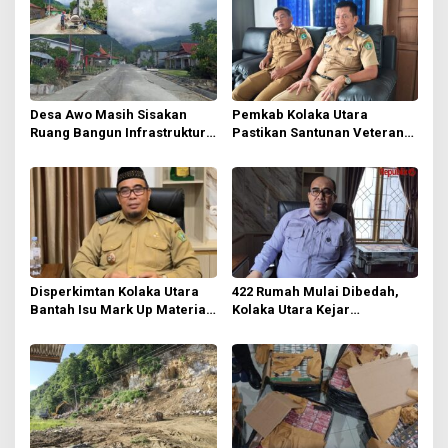
s
i
p
o
s
Desa Awo Masih Sisakan
Pemkab Kolaka Utara
Ruang Bangun Infrastruktur
Pastikan Santunan Veteran
di Tengah Keterbatasan Dana
Tetap Cair Meski Anggaran
Desa
Diefisienkan
Disperkimtan Kolaka Utara
422 Rumah Mulai Dibedah,
Bantah Isu Mark Up Material
Kolaka Utara Kejar
BSPS, Tegaskan Penerima
Pengurangan RTLH
Bebas Menentukan Toko
Bangunan