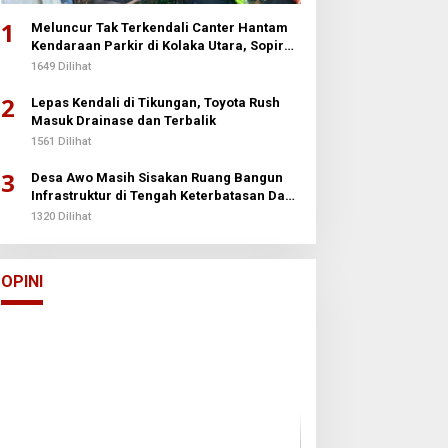
1
Meluncur Tak Terkendali Canter Hantam
Kendaraan Parkir di Kolaka Utara, Sopir
Patah Kedua Kaki
1649 Dilihat
2
Lepas Kendali di Tikungan, Toyota Rush
Masuk Drainase dan Terbalik
1561 Dilihat
3
Desa Awo Masih Sisakan Ruang Bangun
Infrastruktur di Tengah Keterbatasan Dana
Desa
1320 Dilihat
Arun Palakka Memasuki Perang
Buton
Di Opini
|
2 Januari 2026
OPINI
Batalyon Ternak