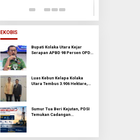
Di Opini
|
24 November
EKOBIS
Bupati Kolaka Utara Kejar
Serapan APBD 98 Persen OPD
Diminta Percepat Belanja dan
Hindari Program Mandek
Luas Kebun Kelapa Kolaka
Utara Tembus 3.906 Hektare,
Wabup Tawarkan Hilirisasi ke
Investor
Sumur Tua Beri Kejutan, PDSI
Temukan Cadangan
Berproduksi Tinggi di
Prabumulih