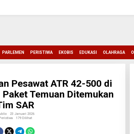
PARLEMEN
PERISTIWA
EKOBIS
EDUKASI
OLAHRAGA
O
an Pesawat ATR 42-500 di
10 Paket Temuan Ditemukan
Tim SAR
ublix
23 Januari 2026
Peristiwa
179 Dilihat