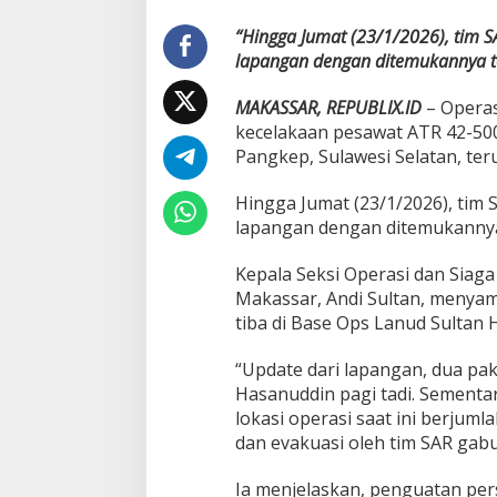
u
l
“Hingga Jumat (23/1/2026), tim
s
lapangan dengan ditemukannya tot
e
l
MAKASSAR, REPUBLIX.ID
– Operas
B
e
kecelakaan pesawat ATR 42-50
r
Pangkep, Sulawesi Selatan, teru
l
a
Hingga Jumat (23/1/2026), ti
n
lapangan dengan ditemukannya t
j
u
t
Kepala Seksi Operasi dan Siaga
,
Makassar, Andi Sultan, menyam
1
tiba di Base Ops Lanud Sultan
0
P
a
“Update dari lapangan, dua pake
k
Hasanuddin pagi tadi. Sementa
e
lokasi operasi saat ini berju
t
dan evakuasi oleh tim SAR gabu
T
e
m
Ia menjelaskan, penguatan per