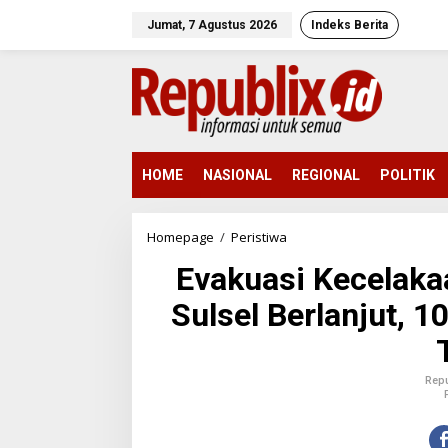
L
e
Jumat, 7 Agustus 2026
Indeks Berita
w
a
t
i
k
e
k
o
HOME
NASIONAL
REGIONAL
POLITIK
n
t
e
Homepage
/
Peristiwa
E
n
v
Evakuasi Kecelaka
a
k
Sulsel Berlanjut, 
u
a
s
i
K
Rep
e
c
e