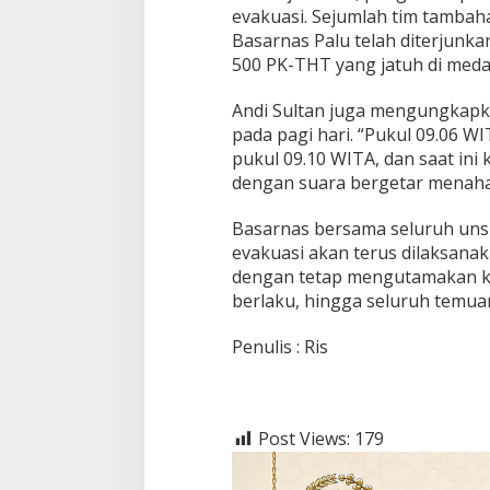
u
evakuasi. Sejumlah tim tambah
a
Basarnas Palu telah diterjun
n
500 PK-THT yang jatuh di med
D
i
t
Andi Sultan juga mengungkapka
e
pada pagi hari. “Pukul 09.06 W
m
pukul 09.10 WITA, dan saat ini
u
dengan suara bergetar menaha
k
a
n
Basarnas bersama seluruh uns
T
evakuasi akan terus dilaksanak
i
dengan tetap mengutamakan ke
m
berlaku, hingga seluruh temuan 
S
A
R
Penulis : Ris
Post Views:
179