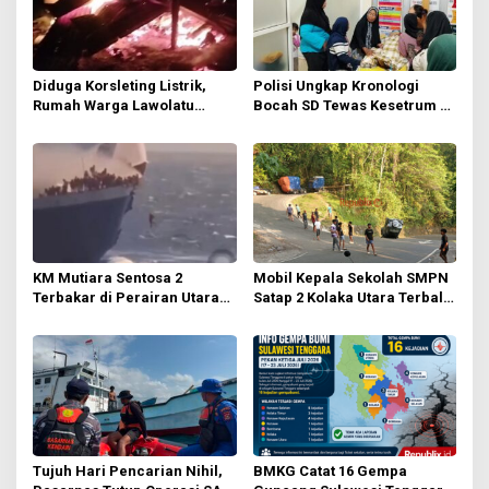
i
p
o
Diduga Korsleting Listrik,
Polisi Ungkap Kronologi
s
Rumah Warga Lawolatu
Bocah SD Tewas Kesetrum di
Terbakar Dini Hari
Taman Literasi Kolaka Utara
KM Mutiara Sentosa 2
Mobil Kepala Sekolah SMPN
Terbakar di Perairan Utara
Satap 2 Kolaka Utara Terbalik
Sumenep, Ratusan
di Tanjakan Letter S
Penumpang Dievakuasi
Tamborasi
Tujuh Hari Pencarian Nihil,
BMKG Catat 16 Gempa