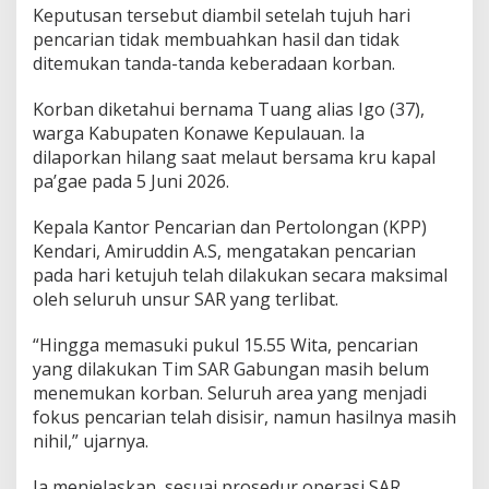
a
Keputusan tersebut diambil setelah tujuh hari
s
pencarian tidak membuahkan hasil dan tidak
i
ditemukan tanda-tanda keberadaan korban.
S
A
Korban diketahui bernama Tuang alias Igo (37),
R
N
warga Kabupaten Konawe Kepulauan. Ia
e
dilaporkan hilang saat melaut bersama kru kapal
l
pa’gae pada 5 Juni 2026.
a
y
Kepala Kantor Pencarian dan Pertolongan (KPP)
a
n
Kendari, Amiruddin A.S, mengatakan pencarian
H
pada hari ketujuh telah dilakukan secara maksimal
i
oleh seluruh unsur SAR yang terlibat.
l
a
“Hingga memasuki pukul 15.55 Wita, pencarian
n
g
yang dilakukan Tim SAR Gabungan masih belum
d
menemukan korban. Seluruh area yang menjadi
i
fokus pencarian telah disisir, namun hasilnya masih
P
nihil,” ujarnya.
e
r
a
Ia menjelaskan, sesuai prosedur operasi SAR,