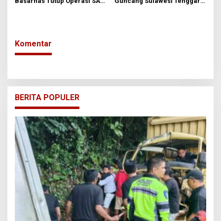
Basarnas Tutup Operasi SAR
Guncang Sulawesi Tenggara
Nelayan Hilang di Buton
dalam Sepekan, Tak Ada
yang Dirasakan Masyarakat
Komentar
BERITA POPULER