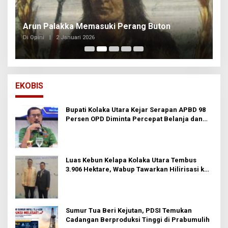
Arun Palakka Memasuki Perang Buton
B
Di Opini
|
2 Januari 2026
Di
EKOBIS
Bupati Kolaka Utara Kejar Serapan APBD 98
Persen OPD Diminta Percepat Belanja dan
Hindari Program Mandek
Luas Kebun Kelapa Kolaka Utara Tembus
3.906 Hektare, Wabup Tawarkan Hilirisasi ke
Investor
Sumur Tua Beri Kejutan, PDSI Temukan
Cadangan Berproduksi Tinggi di Prabumulih