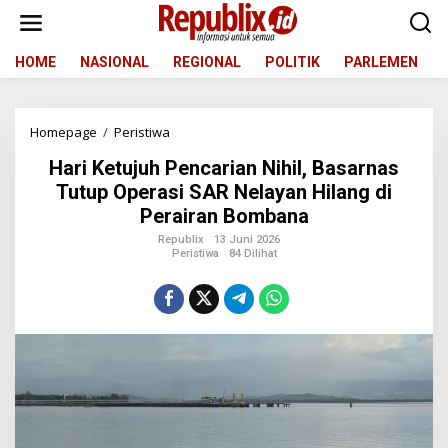
L
e
w
a
HOME
NASIONAL
REGIONAL
POLITIK
PARLEMEN
t
i
k
Homepage
/
Peristiwa
H
e
a
k
Hari Ketujuh Pencarian Nihil, Basarnas
r
o
i
n
Tutup Operasi SAR Nelayan Hilang di
K
t
Perairan Bombana
e
e
t
n
Republix
13 Juni 2026
Peristiwa
84 Dilihat
u
j
u
h
P
e
n
c
a
r
i