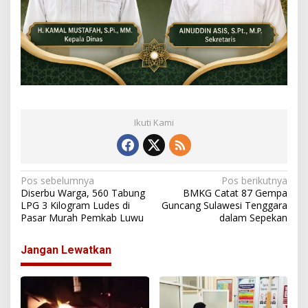
Ikuti Kami
N
Pos sebelumnya
Pos berikutnya
Diserbu Warga, 560 Tabung
BMKG Catat 87 Gempa
a
LPG 3 Kilogram Ludes di
Guncang Sulawesi Tenggara
Pasar Murah Pemkab Luwu
dalam Sepekan
v
i
Jangan Lewatkan
g
a
s