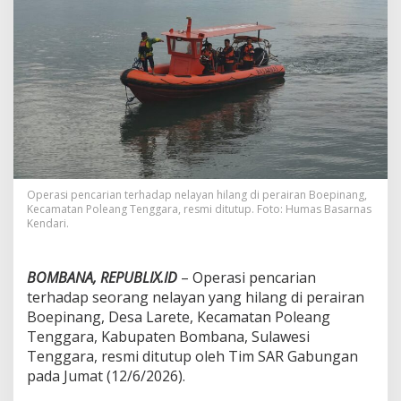
a
n
N
i
h
i
l
,
B
a
s
a
Operasi pencarian terhadap nelayan hilang di perairan Boepinang,
r
Kecamatan Poleang Tenggara, resmi ditutup. Foto: Humas Basarnas
n
Kendari.
a
s
T
BOMBANA, REPUBLIX.ID
– Operasi pencarian
u
terhadap seorang nelayan yang hilang di perairan
t
u
Boepinang, Desa Larete, Kecamatan Poleang
p
Tenggara, Kabupaten Bombana, Sulawesi
O
Tenggara, resmi ditutup oleh Tim SAR Gabungan
p
pada Jumat (12/6/2026).
e
r