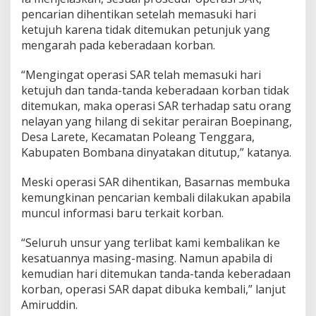
i
pencarian dihentikan setelah memasuki hari
r
ketujuh karena tidak ditemukan petunjuk yang
a
mengarah pada keberadaan korban.
n
B
o
“Mengingat operasi SAR telah memasuki hari
m
ketujuh dan tanda-tanda keberadaan korban tidak
b
ditemukan, maka operasi SAR terhadap satu orang
a
nelayan yang hilang di sekitar perairan Boepinang,
n
Desa Larete, Kecamatan Poleang Tenggara,
a
Kabupaten Bombana dinyatakan ditutup,” katanya.
Meski operasi SAR dihentikan, Basarnas membuka
kemungkinan pencarian kembali dilakukan apabila
muncul informasi baru terkait korban.
“Seluruh unsur yang terlibat kami kembalikan ke
kesatuannya masing-masing. Namun apabila di
kemudian hari ditemukan tanda-tanda keberadaan
korban, operasi SAR dapat dibuka kembali,” lanjut
Amiruddin.