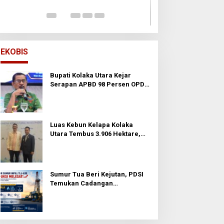
Di Opini
|
24 November
EKOBIS
Bupati Kolaka Utara Kejar
Serapan APBD 98 Persen OPD
Diminta Percepat Belanja dan
Hindari Program Mandek
Luas Kebun Kelapa Kolaka
Utara Tembus 3.906 Hektare,
Wabup Tawarkan Hilirisasi ke
Investor
Sumur Tua Beri Kejutan, PDSI
Temukan Cadangan
Berproduksi Tinggi di
Prabumulih