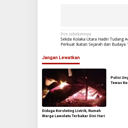
N
Pos sebelumnya
Sekda Kolaka Utara Hadiri Tudang A
a
Perkuat Ikatan Sejarah dan Budaya
v
Jangan Lewatkan
i
g
a
Polisi Un
s
Tewas Kes
Kolaka Ut
i
p
o
Diduga Korsleting Listrik, Rumah
s
Warga Lawolatu Terbakar Dini Hari