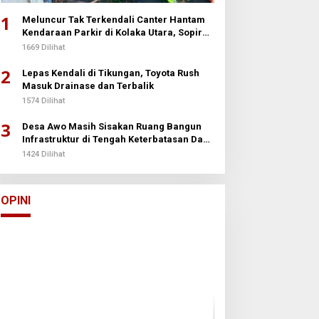
1
Meluncur Tak Terkendali Canter Hantam
Kendaraan Parkir di Kolaka Utara, Sopir
Patah Kedua Kaki
1669 Dilihat
2
Lepas Kendali di Tikungan, Toyota Rush
Masuk Drainase dan Terbalik
1574 Dilihat
3
Desa Awo Masih Sisakan Ruang Bangun
Infrastruktur di Tengah Keterbatasan Dana
Desa
1424 Dilihat
Arun Palakka Memasuki Perang
Buton
Di Opini
|
2 Januari 2026
OPINI
Batalyon Ternak