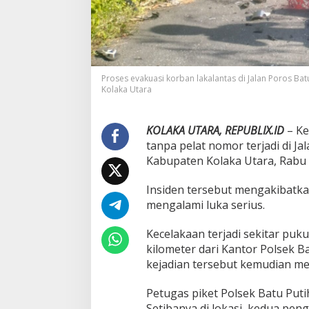
u
P
e
n
g
e
Proses evakuasi korban lakalantas di Jalan Poros Bat
n
Kolaka Utara
d
a
r
KOLAKA UTARA, REPUBLIX.ID
– Ke
a
T
tanpa pelat nomor terjadi di J
e
Kabupaten Kolaka Utara, Rabu (
w
a
Insiden tersebut mengakibatka
s
mengalami luka serius.
Kecelakaan terjadi sekitar pukul
kilometer dari Kantor Polsek 
kejadian tersebut kemudian me
Petugas piket Polsek Batu Put
Setibanya di lokasi, kedua pen