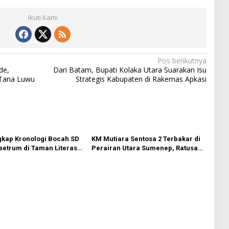
Ikuti Kami
Pos berikutnya
de,
Dari Batam, Bupati Kolaka Utara Suarakan Isu
 Tana Luwu
Strategis Kabupaten di Rakernas Apkasi
gkap Kronologi Bocah SD
KM Mutiara Sentosa 2 Terbakar di
etrum di Taman Literasi
Perairan Utara Sumenep, Ratusan
ara
Penumpang Dievakuasi