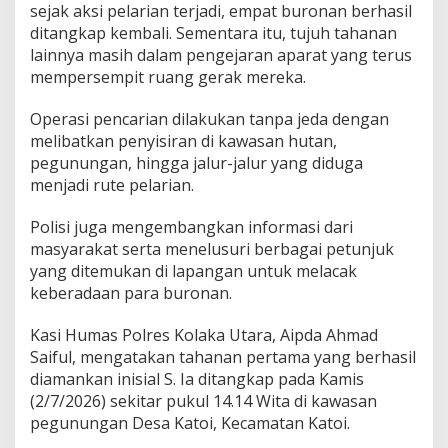
sejak aksi pelarian terjadi, empat buronan berhasil
a
b
ditangkap kembali. Sementara itu, tujuh tahanan
u
lainnya masih dalam pengejaran aparat yang terus
r
mempersempit ruang gerak mereka.
D
i
Operasi pencarian dilakukan tanpa jeda dengan
t
a
melibatkan penyisiran di kawasan hutan,
n
pegunungan, hingga jalur-jalur yang diduga
g
menjadi rute pelarian.
k
a
Polisi juga mengembangkan informasi dari
p
d
masyarakat serta menelusuri berbagai petunjuk
a
yang ditemukan di lapangan untuk melacak
l
keberadaan para buronan.
a
m
Kasi Humas Polres Kolaka Utara, Aipda Ahmad
S
e
Saiful, mengatakan tahanan pertama yang berhasil
h
diamankan inisial S. Ia ditangkap pada Kamis
a
(2/7/2026) sekitar pukul 14.14 Wita di kawasan
r
pegunungan Desa Katoi, Kecamatan Katoi.
i