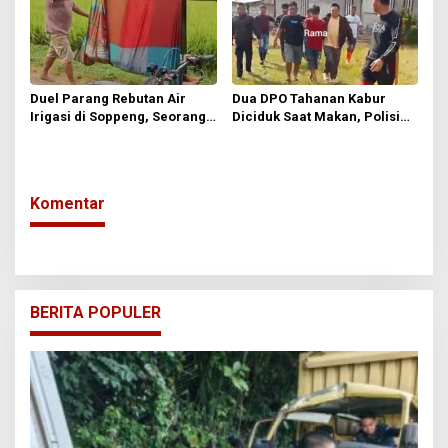
Duel Parang Rebutan Air
Dua DPO Tahanan Kabur
Irigasi di Soppeng, Seorang
Diciduk Saat Makan, Polisi
Petani Tewas Ditusuk di Dada
Kini Kejar Dua Buron Tersisa
Komentar
BERITA POPULER