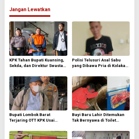
i
g
Jangan Lewatkan
a
s
i
p
o
s
KPK Tahan Bupati Kuansing,
Polisi Telusuri Asal Sabu
Sekda, dan Direktur Swasta
yang Dibawa Pria di Kolaka
dalam Kasus Dugaan Suap
Utara, Pengakuan Dibeli di
Jabatan
Arena Sabung Ayam
Bupati Lombok Barat
Bayi Baru Lahir Ditemukan
Terjaring OTT KPK Usai
Tak Bernyawa di Toilet
Nobar Final Piala Dunia 2026,
Masjid, Polisi Ungkap
Kantor Langsung Disegel
Sejumlah Fakta Penting