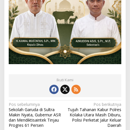
Ikuti Kami
N
Pos sebelumnya
Pos berikutnya
Sekolah Garuda di Sultra
Tujuh Tahanan Kabur Polres
a
Makin Nyata, Gubernur ASR
Kolaka Utara Masih Diburu,
dan Mendiktisaintek Tinjau
Polisi Perketat Jalur Keluar
v
Progres 61 Persen
Daerah