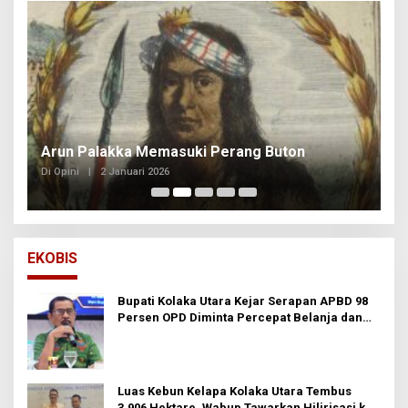
Arun Palakka Memasuki Perang Buton
B
Di Opini
|
2 Januari 2026
Di
EKOBIS
Bupati Kolaka Utara Kejar Serapan APBD 98
Persen OPD Diminta Percepat Belanja dan
Hindari Program Mandek
Luas Kebun Kelapa Kolaka Utara Tembus
3.906 Hektare, Wabup Tawarkan Hilirisasi ke