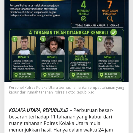
a
r
a
n
D
i
m
u
l
a
i
,
E
m
p
a
Personel Polres Kolaka Utara berhasil amankan empat tahanan yang
t
kabur dari rumah tahanan Polres. Foto: Republix.id.
T
a
h
a
KOLAKA UTARA, REPUBLIX.ID
– Perburuan besar-
n
besaran terhadap 11 tahanan yang kabur dari
a
ruang tahanan Polres Kolaka Utara mulai
n
menunjukkan hasil. Hanya dalam waktu 24 jam
K