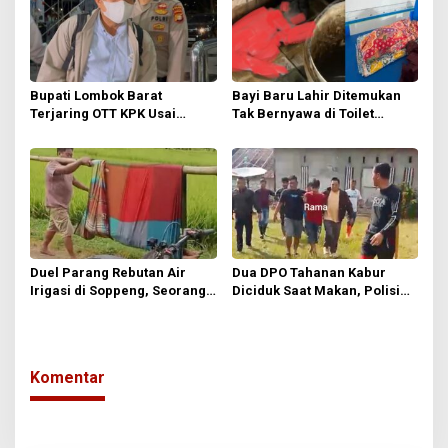
Bupati Lombok Barat
Bayi Baru Lahir Ditemukan
Terjaring OTT KPK Usai
Tak Bernyawa di Toilet
Nobar Final Piala Dunia 2026,
Masjid, Polisi Ungkap
Kantor Langsung Disegel
Sejumlah Fakta Penting
Duel Parang Rebutan Air
Dua DPO Tahanan Kabur
Irigasi di Soppeng, Seorang
Diciduk Saat Makan, Polisi
Petani Tewas Ditusuk di Dada
Kini Kejar Dua Buron Tersisa
Komentar