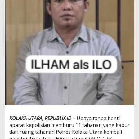
a
n
K
e
l
i
m
a
K
a
s
u
s
K
a
b
u
r
n
y
a
KOLAKA UTARA, REPUBLIX.ID
– Upaya tanpa henti
T
aparat kepolisian memburu 11 tahanan yang kabur
a
h
dari ruang tahanan Polres Kolaka Utara kembali
a
membuahkan hasil. Hingga Jumat (3/7/2026)