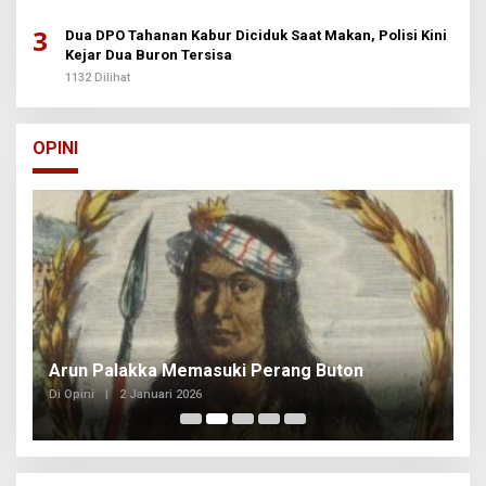
3
Dua DPO Tahanan Kabur Diciduk Saat Makan, Polisi Kini
Kejar Dua Buron Tersisa
1132 Dilihat
OPINI
Arun Palakka Memasuki Perang Buton
B
Di Opini
|
2 Januari 2026
Di