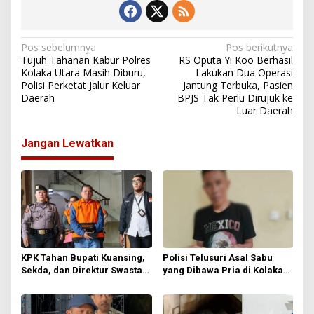
N
Pos sebelumnya
Pos berikutnya
Tujuh Tahanan Kabur Polres
RS Oputa Yi Koo Berhasil
a
Kolaka Utara Masih Diburu,
Lakukan Dua Operasi
Polisi Perketat Jalur Keluar
Jantung Terbuka, Pasien
v
Daerah
BPJS Tak Perlu Dirujuk ke
i
Luar Daerah
g
Jangan Lewatkan
a
s
i
p
o
s
KPK Tahan Bupati Kuansing,
Polisi Telusuri Asal Sabu
Sekda, dan Direktur Swasta
yang Dibawa Pria di Kolaka
dalam Kasus Dugaan Suap
Utara, Pengakuan Dibeli di
Jabatan
Arena Sabung Ayam