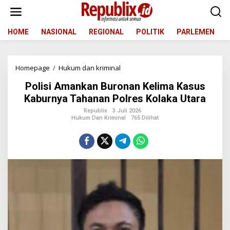
L
e
w
a
HOME
NASIONAL
REGIONAL
POLITIK
PARLEMEN
t
i
k
Homepage
/
Hukum dan kriminal
P
e
o
k
Polisi Amankan Buronan Kelima Kasus
l
o
i
n
Kaburnya Tahanan Polres Kolaka Utara
s
t
Republix
3 Juli 2026
i
e
Hukum Dan Kriminal
765 Dilihat
A
n
m
a
n
k
a
n
B
u
r
o
n