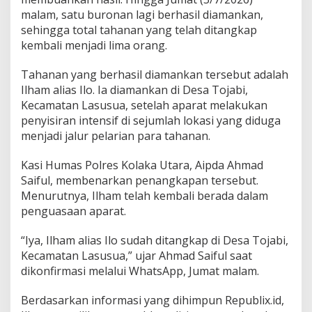
n
malam, satu buronan lagi berhasil diamankan,
a
sehingga total tahanan yang telah ditangkap
n
kembali menjadi lima orang.
P
o
l
Tahanan yang berhasil diamankan tersebut adalah
r
Ilham alias Ilo. Ia diamankan di Desa Tojabi,
e
Kecamatan Lasusua, setelah aparat melakukan
s
penyisiran intensif di sejumlah lokasi yang diduga
K
o
menjadi jalur pelarian para tahanan.
l
a
Kasi Humas Polres Kolaka Utara, Aipda Ahmad
k
Saiful, membenarkan penangkapan tersebut.
a
Menurutnya, Ilham telah kembali berada dalam
U
t
penguasaan aparat.
a
r
“Iya, Ilham alias Ilo sudah ditangkap di Desa Tojabi,
a
Kecamatan Lasusua,” ujar Ahmad Saiful saat
dikonfirmasi melalui WhatsApp, Jumat malam.
Berdasarkan informasi yang dihimpun Republix.id,