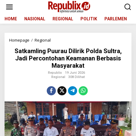
L
e
w
a
HOME
NASIONAL
REGIONAL
POLITIK
PARLEMEN
t
i
k
Homepage
/
Regional
S
e
a
k
Satkamling Puurau Dilirik Polda Sultra,
t
o
k
n
Jadi Percontohan Keamanan Berbasis
a
t
Masyarakat
m
e
l
n
Republix
19 Juni 2026
Regional
308 Dilihat
i
n
g
P
u
u
r
a
u
D
i