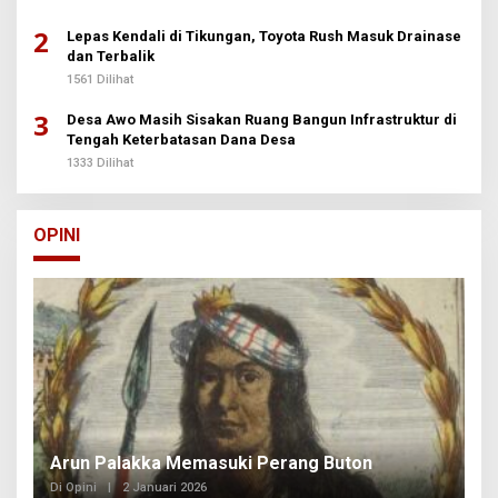
2
Lepas Kendali di Tikungan, Toyota Rush Masuk Drainase
dan Terbalik
1561 Dilihat
3
Desa Awo Masih Sisakan Ruang Bangun Infrastruktur di
Tengah Keterbatasan Dana Desa
1333 Dilihat
OPINI
Arun Palakka Memasuki Perang Buton
B
Di Opini
|
2 Januari 2026
Di