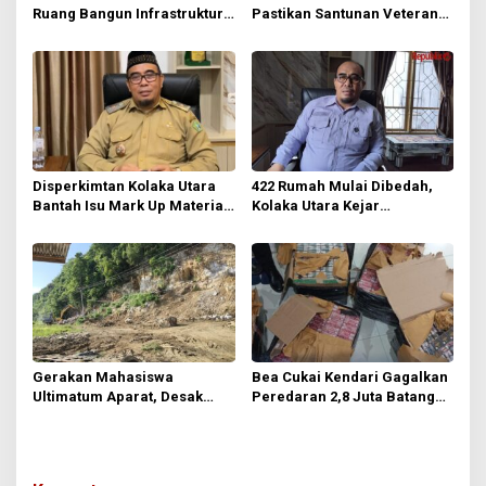
Ruang Bangun Infrastruktur
Pastikan Santunan Veteran
di Tengah Keterbatasan Dana
Tetap Cair Meski Anggaran
Desa
Diefisienkan
Disperkimtan Kolaka Utara
422 Rumah Mulai Dibedah,
Bantah Isu Mark Up Material
Kolaka Utara Kejar
BSPS, Tegaskan Penerima
Pengurangan RTLH
Bebas Menentukan Toko
Bangunan
Gerakan Mahasiswa
Bea Cukai Kendari Gagalkan
Ultimatum Aparat, Desak
Peredaran 2,8 Juta Batang
Usut Tuntas Dugaan Galian C
Rokok Ilegal
Ilegal di Kolaka Utara