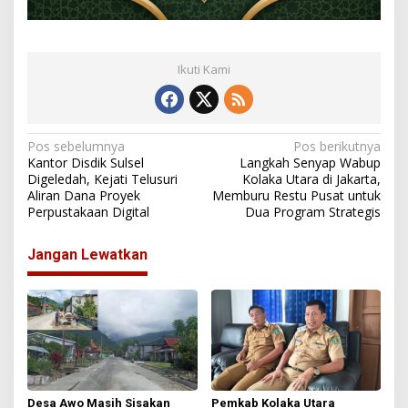
Ikuti Kami
N
Pos sebelumnya
Pos berikutnya
Kantor Disdik Sulsel
Langkah Senyap Wabup
a
Digeledah, Kejati Telusuri
Kolaka Utara di Jakarta,
Aliran Dana Proyek
Memburu Restu Pusat untuk
v
Perpustakaan Digital
Dua Program Strategis
i
g
Jangan Lewatkan
a
s
i
p
o
s
Desa Awo Masih Sisakan
Pemkab Kolaka Utara