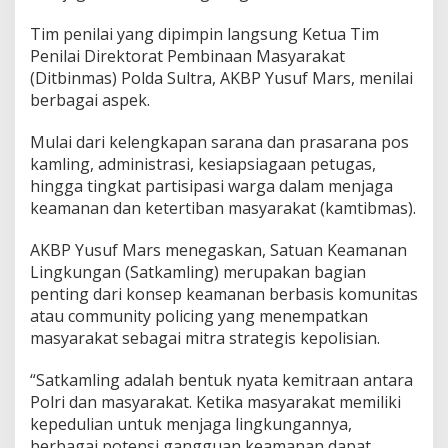
o
n
Tim penilai yang dipimpin langsung Ketua Tim
t
Penilai Direktorat Pembinaan Masyarakat
o
(Ditbinmas) Polda Sultra, AKBP Yusuf Mars, menilai
h
berbagai aspek.
a
n
K
Mulai dari kelengkapan sarana dan prasarana pos
e
kamling, administrasi, kesiapsiagaan petugas,
a
hingga tingkat partisipasi warga dalam menjaga
m
keamanan dan ketertiban masyarakat (kamtibmas).
a
n
a
AKBP Yusuf Mars menegaskan, Satuan Keamanan
n
Lingkungan (Satkamling) merupakan bagian
B
penting dari konsep keamanan berbasis komunitas
e
atau community policing yang menempatkan
r
b
masyarakat sebagai mitra strategis kepolisian.
a
s
“Satkamling adalah bentuk nyata kemitraan antara
i
Polri dan masyarakat. Ketika masyarakat memiliki
s
kepedulian untuk menjaga lingkungannya,
M
a
berbagai potensi gangguan keamanan dapat