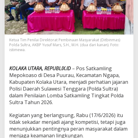
l
i
r
i
k
P
o
Ketua Tim Penilai Direktorat Pembinaan Masyarakat (Ditbinmas)
l
Polda Sultra, AKBP Yusuf Mars, S.H., M.H. (dua dari kanan). Foto:
d
istimewa.
a
S
u
KOLAKA UTARA, REPUBLIX.ID
– Pos Satkamling
l
Mepokoaso di Desa Puurau, Kecamatan Ngapa,
t
r
Kabupaten Kolaka Utara, menjadi perhatian jajaran
a
Polisi Daerah Sulawesi Tenggara (Polda Sultra)
,
dalam Penilaian Lomba Satkamling Tingkat Polda
J
Sultra Tahun 2026.
a
d
i
Kegiatan yang berlangsung, Rabu (17/6/2026) itu
P
tidak sekadar menjadi ajang kompetisi, tetapi juga
e
menunjukkan pentingnya peran masyarakat dalam
r
menjaga keamanan lingkungan.
c