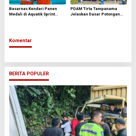
Basarnas Kendari Panen
PDAM Tirta Tampanama
Medali di Aquatik Sprint
Jelaskan Dasar Potongan
Challenge
Gaji Karyawan, Sebut
Mengacu pada Perjanjian
Kerja
Komentar
BERITA POPULER