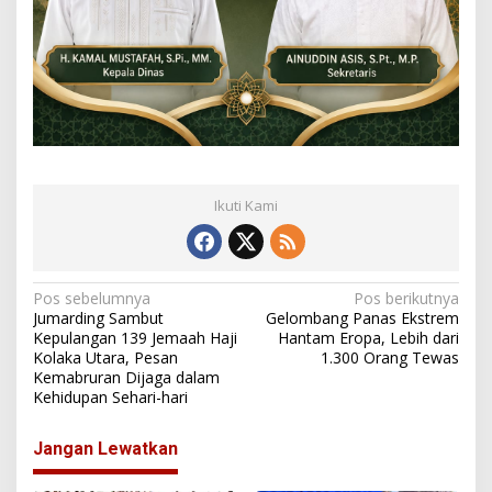
Ikuti Kami
N
Pos sebelumnya
Pos berikutnya
Jumarding Sambut
Gelombang Panas Ekstrem
a
Kepulangan 139 Jemaah Haji
Hantam Eropa, Lebih dari
Kolaka Utara, Pesan
1.300 Orang Tewas
v
Kemabruran Dijaga dalam
i
Kehidupan Sehari-hari
g
Jangan Lewatkan
a
s