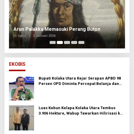
Arun Palakka Memasuki Perang Buton
B
Di Opini
|
2 Januari 2026
Di
EKOBIS
Bupati Kolaka Utara Kejar Serapan APBD 98
Persen OPD Diminta Percepat Belanja dan
Hindari Program Mandek
Luas Kebun Kelapa Kolaka Utara Tembus
3.906 Hektare, Wabup Tawarkan Hilirisasi ke
Investor