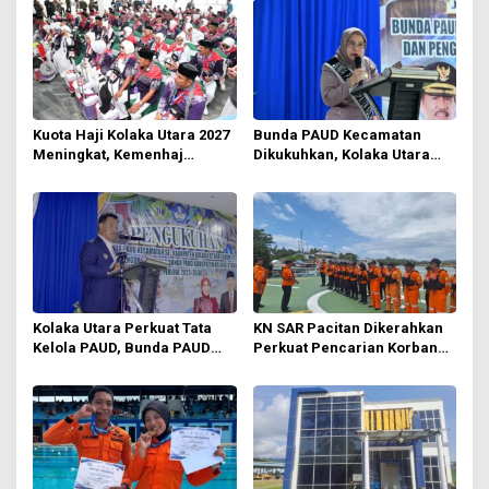
i
p
o
s
Kuota Haji Kolaka Utara 2027
Bunda PAUD Kecamatan
Meningkat, Kemenhaj
Dikukuhkan, Kolaka Utara
Verifikasi 245 Calon Jemaah
Bidik Desa Tanpa Layanan
PAUD
Kolaka Utara Perkuat Tata
KN SAR Pacitan Dikerahkan
Kelola PAUD, Bunda PAUD
Perkuat Pencarian Korban
Kecamatan dan Pokja Resmi
KM Nurul Salsa di Perairan
Dikukuhkan
Selayar