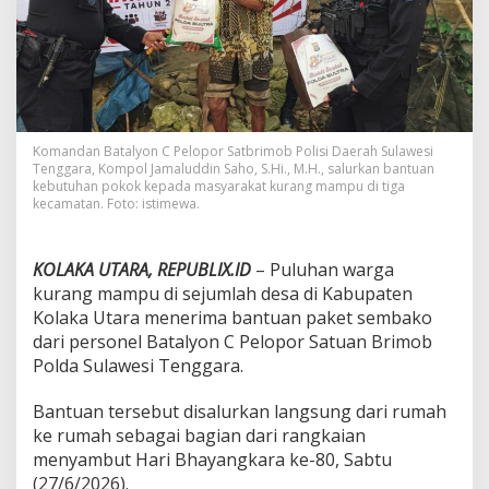
s
a
d
i
K
o
l
a
Komandan Batalyon C Pelopor Satbrimob Polisi Daerah Sulawesi
k
Tenggara, Kompol Jamaluddin Saho, S.Hi., M.H., salurkan bantuan
a
kebutuhan pokok kepada masyarakat kurang mampu di tiga
kecamatan. Foto: istimewa.
U
t
a
r
KOLAKA UTARA, REPUBLIX.ID
– Puluhan warga
a
kurang mampu di sejumlah desa di Kabupaten
S
Kolaka Utara menerima bantuan paket sembako
a
dari personel Batalyon C Pelopor Satuan Brimob
l
u
Polda Sulawesi Tenggara.
r
k
Bantuan tersebut disalurkan langsung dari rumah
a
ke rumah sebagai bagian dari rangkaian
n
menyambut Hari Bhayangkara ke-80, Sabtu
B
a
(27/6/2026).