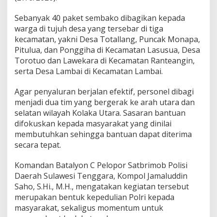
n
t
Sebanyak 40 paket sembako dibagikan kepada
u
warga di tujuh desa yang tersebar di tiga
a
kecamatan, yakni Desa Totallang, Puncak Monapa,
n
u
Pitulua, dan Ponggiha di Kecamatan Lasusua, Desa
n
Torotuo dan Lawekara di Kecamatan Ranteangin,
t
serta Desa Lambai di Kecamatan Lambai.
u
k
Agar penyaluran berjalan efektif, personel dibagi
W
a
menjadi dua tim yang bergerak ke arah utara dan
r
selatan wilayah Kolaka Utara. Sasaran bantuan
g
difokuskan kepada masyarakat yang dinilai
a
membutuhkan sehingga bantuan dapat diterima
K
secara tepat.
u
r
a
Komandan Batalyon C Pelopor Satbrimob Polisi
n
Daerah Sulawesi Tenggara, Kompol Jamaluddin
g
Saho, S.Hi., M.H., mengatakan kegiatan tersebut
M
merupakan bentuk kepedulian Polri kepada
a
m
masyarakat, sekaligus momentum untuk
p