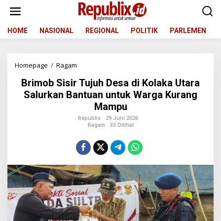
L
e
w
a
HOME
NASIONAL
REGIONAL
POLITIK
PARLEMEN
t
i
k
Homepage
/
Ragam
B
e
r
k
Brimob Sisir Tujuh Desa di Kolaka Utara
i
o
m
n
Salurkan Bantuan untuk Warga Kurang
o
t
Mampu
b
e
S
n
Republix
29 Juni 2026
Ragam
33 Dilihat
i
s
i
r
T
u
j
u
h
D
e