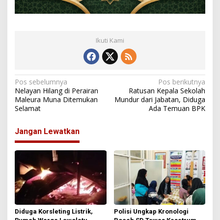
Ikuti Kami
N
Pos sebelumnya
Pos berikutnya
Nelayan Hilang di Perairan
Ratusan Kepala Sekolah
a
Maleura Muna Ditemukan
Mundur dari Jabatan, Diduga
Selamat
Ada Temuan BPK
v
i
Jangan Lewatkan
g
a
s
i
p
o
Diduga Korsleting Listrik,
Polisi Ungkap Kronologi