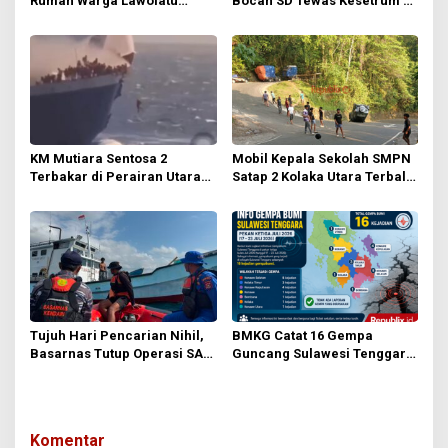
s
Rumah Warga Lawolatu
Bocah SD Tewas Kesetrum di
Terbakar Dini Hari
Taman Literasi Kolaka Utara
KM Mutiara Sentosa 2
Mobil Kepala Sekolah SMPN
Terbakar di Perairan Utara
Satap 2 Kolaka Utara Terbalik
Sumenep, Ratusan
di Tanjakan Letter S
Penumpang Dievakuasi
Tamborasi
Tujuh Hari Pencarian Nihil,
BMKG Catat 16 Gempa
Basarnas Tutup Operasi SAR
Guncang Sulawesi Tenggara
Nelayan Hilang di Buton
dalam Sepekan, Tak Ada
yang Dirasakan Masyarakat
Komentar