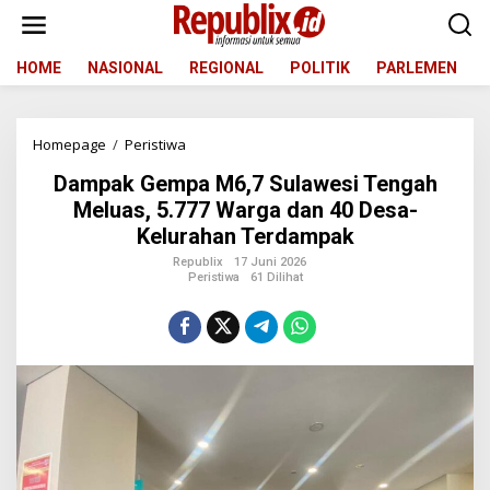
L
e
w
a
HOME
NASIONAL
REGIONAL
POLITIK
PARLEMEN
t
i
k
Homepage
/
Peristiwa
D
e
a
k
Dampak Gempa M6,7 Sulawesi Tengah
m
o
p
n
Meluas, 5.777 Warga dan 40 Desa-
a
t
Kelurahan Terdampak
k
e
G
n
Republix
17 Juni 2026
Peristiwa
61 Dilihat
e
m
p
a
M
6
,
7
S
u
l