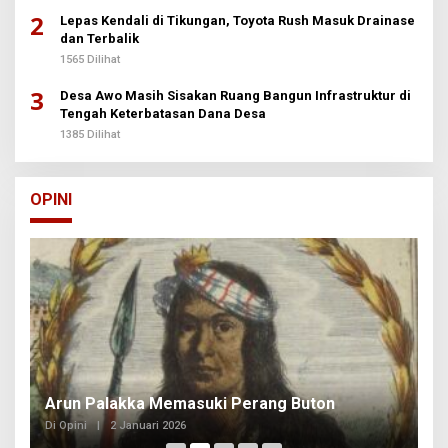
2
Lepas Kendali di Tikungan, Toyota Rush Masuk Drainase
dan Terbalik
1565 Dilihat
3
Desa Awo Masih Sisakan Ruang Bangun Infrastruktur di
Tengah Keterbatasan Dana Desa
1385 Dilihat
OPINI
Arun Palakka Memasuki Perang Buton
B
Di Opini
|
2 Januari 2026
Di