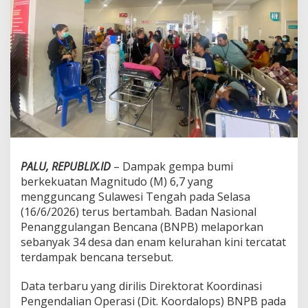
a
w
e
s
i
T
e
n
g
a
h
M
e
PALU, REPUBLIX.ID
– Dampak gempa bumi
l
u
berkekuatan Magnitudo (M) 6,7 yang
a
mengguncang Sulawesi Tengah pada Selasa
s
(16/6/2026) terus bertambah. Badan Nasional
,
Penanggulangan Bencana (BNPB) melaporkan
5
sebanyak 34 desa dan enam kelurahan kini tercatat
.
7
terdampak bencana tersebut.
7
7
Data terbaru yang dirilis Direktorat Koordinasi
W
Pengendalian Operasi (Dit. Koordalops) BNPB pada
a