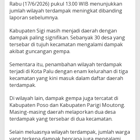
Rabu (17/6/2026) pukul 13.00 WIB menunjukkan
r
g
jumlah wilayah terdampak meningkat dibanding
a
laporan sebelumnya.
d
a
Kabupaten Sigi masih menjadi daerah dengan
n
dampak paling signifikan. Sebanyak 30 desa yang
4
0
tersebar di tujuh kecamatan mengalami dampak
D
akibat guncangan gempa.
e
s
Sementara itu, penambahan wilayah terdampak
a
terjadi di Kota Palu dengan enam kelurahan di tiga
-
K
kecamatan yang kini masuk dalam daftar daerah
e
terdampak.
l
u
Di wilayah lain, dampak gempa juga tercatat di
r
Kabupaten Poso dan Kabupaten Parigi Moutong.
a
h
Masing-masing daerah melaporkan dua desa
a
terdampak yang tersebar di dua kecamatan.
n
T
Selain meluasnya wilayah terdampak, jumlah warga
e
yang terkena dampak bencana juga mengalami
r