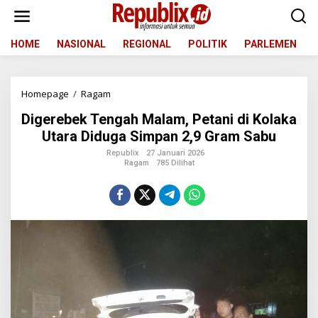
L
e
w
a
HOME
NASIONAL
REGIONAL
POLITIK
PARLEMEN
t
i
k
Homepage
/
Ragam
D
e
i
k
Digerebek Tengah Malam, Petani di Kolaka
g
o
e
n
Utara Diduga Simpan 2,9 Gram Sabu
r
t
Republix
27 Januari 2026
e
e
Ragam
785 Dilihat
b
n
e
k
T
e
n
g
a
h
M
a
l