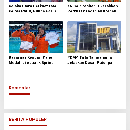
Kolaka Utara Perkuat Tata
KN SAR Pacitan Dikerahkan
Kelola PAUD, Bunda PAUD
Perkuat Pencarian Korban
Kecamatan dan Pokja Resmi
KM Nurul Salsa di Perairan
Dikukuhkan
Selayar
Basarnas Kendari Panen
PDAM Tirta Tampanama
Medali di Aquatik Sprint
Jelaskan Dasar Potongan
Challenge
Gaji Karyawan, Sebut
Mengacu pada Perjanjian
Kerja
Komentar
BERITA POPULER