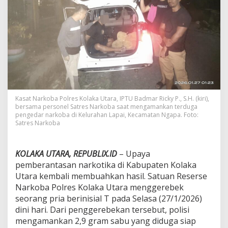
a
m
,
P
e
t
a
n
i
d
i
Kasat Narkoba Polres Kolaka Utara, IPTU Badmar Ricky P., S.H. (kiri),
K
bersama personel Satres Narkoba saat mengamankan terduga
o
pengedar narkoba di Kelurahan Lapai, Kecamatan Ngapa. Foto:
Satres Narkoba
l
a
k
a
KOLAKA UTARA, REPUBLIX.ID
– Upaya
U
pemberantasan narkotika di Kabupaten Kolaka
t
Utara kembali membuahkan hasil. Satuan Reserse
a
Narkoba Polres Kolaka Utara menggerebek
r
a
seorang pria berinisial T pada Selasa (27/1/2026)
D
dini hari. Dari penggerebekan tersebut, polisi
i
mengamankan 2,9 gram sabu yang diduga siap
d