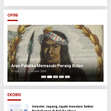
OPINI
Arun Palakka Memasuki Perang Buton
B
Di Opini
|
2 Januari 2026
Di
EKOBIS
Investor Jepang Jajaki Investasi Sektor
Perkebunan di Kolaka Utara