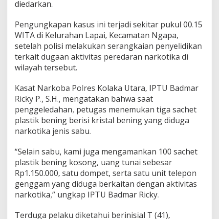
diedarkan.
u
g
a
Pengungkapan kasus ini terjadi sekitar pukul 00.15
S
WITA di Kelurahan Lapai, Kecamatan Ngapa,
i
setelah polisi melakukan serangkaian penyelidikan
m
terkait dugaan aktivitas peredaran narkotika di
p
wilayah tersebut.
a
n
2
Kasat Narkoba Polres Kolaka Utara, IPTU Badmar
,
Ricky P., S.H., mengatakan bahwa saat
9
penggeledahan, petugas menemukan tiga sachet
G
plastik bening berisi kristal bening yang diduga
r
a
narkotika jenis sabu.
m
S
“Selain sabu, kami juga mengamankan 100 sachet
a
plastik bening kosong, uang tunai sebesar
b
Rp1.150.000, satu dompet, serta satu unit telepon
u
genggam yang diduga berkaitan dengan aktivitas
narkotika,” ungkap IPTU Badmar Ricky.
Terduga pelaku diketahui berinisial T (41),