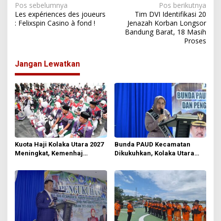
N
Pos sebelumnya
Pos berikutnya
Les expériences des joueurs
Tim DVI Identifikasi 20
a
: Felixspin Casino à fond !
Jenazah Korban Longsor
Bandung Barat, 18 Masih
v
Proses
i
g
Jangan Lewatkan
a
s
i
p
o
s
Kuota Haji Kolaka Utara 2027
Bunda PAUD Kecamatan
Meningkat, Kemenhaj
Dikukuhkan, Kolaka Utara
Verifikasi 245 Calon Jemaah
Bidik Desa Tanpa Layanan
PAUD