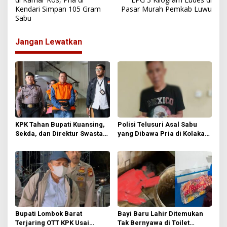
Kendari Simpan 105 Gram
Pasar Murah Pemkab Luwu
v
Sabu
i
g
Jangan Lewatkan
a
s
i
p
o
s
KPK Tahan Bupati Kuansing,
Polisi Telusuri Asal Sabu
Sekda, dan Direktur Swasta
yang Dibawa Pria di Kolaka
dalam Kasus Dugaan Suap
Utara, Pengakuan Dibeli di
Jabatan
Arena Sabung Ayam
Bupati Lombok Barat
Bayi Baru Lahir Ditemukan
Terjaring OTT KPK Usai
Tak Bernyawa di Toilet