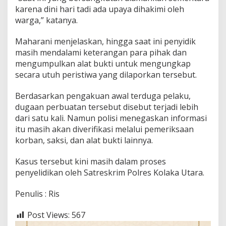
a
karena dini hari tadi ada upaya dihakimi oleh
U
warga,” katanya.
t
a
Maharani menjelaskan, hingga saat ini penyidik
r
a
masih mendalami keterangan para pihak dan
D
mengumpulkan alat bukti untuk mengungkap
i
secara utuh peristiwa yang dilaporkan tersebut.
a
m
Berdasarkan pengakuan awal terduga pelaku,
a
n
dugaan perbuatan tersebut disebut terjadi lebih
k
dari satu kali. Namun polisi menegaskan informasi
a
itu masih akan diverifikasi melalui pemeriksaan
n
korban, saksi, dan alat bukti lainnya.
P
o
l
Kasus tersebut kini masih dalam proses
i
penyelidikan oleh Satreskrim Polres Kolaka Utara.
s
i
Penulis : Ris
Post Views:
567