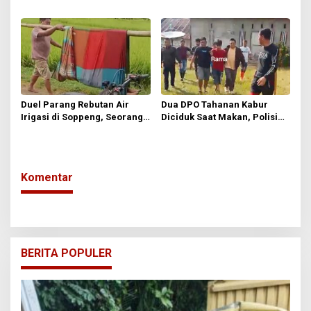
Nobar Final Piala Dunia 2026,
Masjid, Polisi Ungkap
Kantor Langsung Disegel
Sejumlah Fakta Penting
Duel Parang Rebutan Air
Dua DPO Tahanan Kabur
Irigasi di Soppeng, Seorang
Diciduk Saat Makan, Polisi
Petani Tewas Ditusuk di Dada
Kini Kejar Dua Buron Tersisa
Komentar
BERITA POPULER