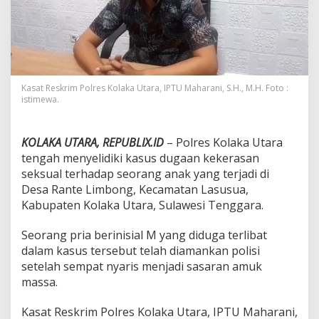
a
,
T
e
r
d
u
Kasat Reskrim Polres Kolaka Utara, IPTU Maharani, S.H., M.H. Foto :
g
istimewa.
a
P
e
KOLAKA UTARA, REPUBLIX.ID
– Polres Kolaka Utara
l
tengah menyelidiki kasus dugaan kekerasan
a
k
seksual terhadap seorang anak yang terjadi di
u
Desa Rante Limbong, Kecamatan Lasusua,
K
Kabupaten Kolaka Utara, Sulawesi Tenggara.
e
k
Seorang pria berinisial M yang diduga terlibat
e
r
dalam kasus tersebut telah diamankan polisi
a
setelah sempat nyaris menjadi sasaran amuk
s
massa.
a
n
Kasat Reskrim Polres Kolaka Utara, IPTU Maharani,
S