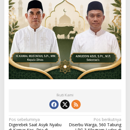
Ikuti Kami
N
Pos sebelumnya
Pos berikutnya
Digerebek Saat Asyik Nyabu
Diserbu Warga, 560 Tabung
a
di Kamar Kos, Pria di
LPG 3 Kilogram Ludes di