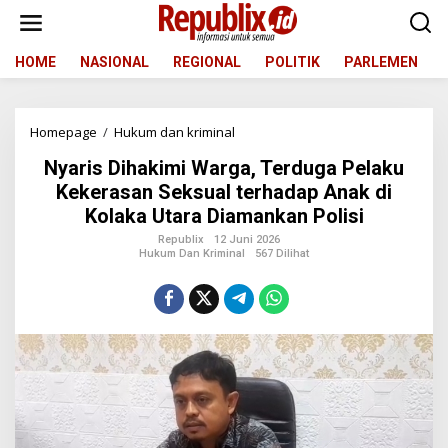
L
e
w
a
HOME
NASIONAL
REGIONAL
POLITIK
PARLEMEN
t
i
k
Homepage
/
Hukum dan kriminal
N
e
y
k
Nyaris Dihakimi Warga, Terduga Pelaku
a
o
r
n
Kekerasan Seksual terhadap Anak di
i
t
Kolaka Utara Diamankan Polisi
s
e
D
n
Republix
12 Juni 2026
Hukum Dan Kriminal
567 Dilihat
i
h
a
k
i
m
i
W
a
r
g