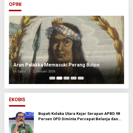
OPINI
Arun Palakka Memasuki Perang Buton
B
Di Opini
|
2 Januari 2026
Di
EKOBIS
Bupati Kolaka Utara Kejar Serapan APBD 98
Persen OPD Diminta Percepat Belanja dan
Hindari Program Mandek