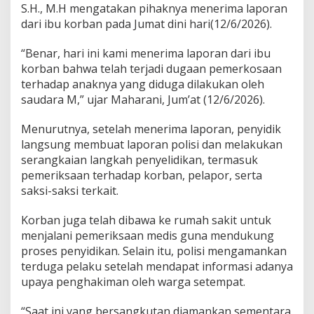
e
S.H., M.H mengatakan pihaknya menerima laporan
k
dari ibu korban pada Jumat dini hari(12/6/2026).
s
u
“Benar, hari ini kami menerima laporan dari ibu
a
korban bahwa telah terjadi dugaan pemerkosaan
l
t
terhadap anaknya yang diduga dilakukan oleh
e
saudara M,” ujar Maharani, Jum’at (12/6/2026).
r
h
Menurutnya, setelah menerima laporan, penyidik
a
langsung membuat laporan polisi dan melakukan
d
a
serangkaian langkah penyelidikan, termasuk
p
pemeriksaan terhadap korban, pelapor, serta
A
saksi-saksi terkait.
n
a
Korban juga telah dibawa ke rumah sakit untuk
k
d
menjalani pemeriksaan medis guna mendukung
i
proses penyidikan. Selain itu, polisi mengamankan
K
terduga pelaku setelah mendapat informasi adanya
o
upaya penghakiman oleh warga setempat.
l
a
k
“Saat ini yang bersangkutan diamankan sementara