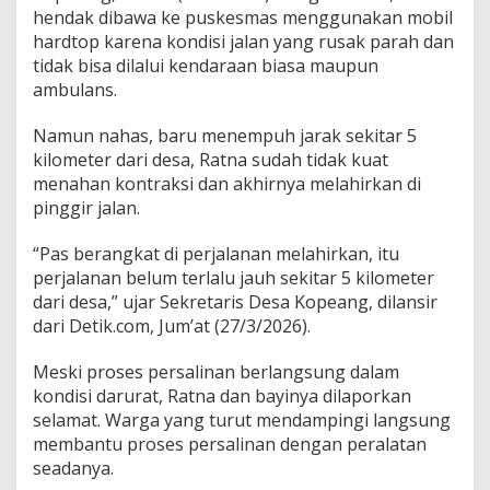
k
hendak dibawa ke puskesmas menggunakan mobil
s
hardtop karena kondisi jalan yang rusak parah dan
e
tidak bisa dilalui kendaraan biasa maupun
s
ambulans.
R
u
s
Namun nahas, baru menempuh jarak sekitar 5
a
kilometer dari desa, Ratna sudah tidak kuat
k
menahan kontraksi dan akhirnya melahirkan di
J
pinggir jalan.
a
d
i
“Pas berangkat di perjalanan melahirkan, itu
P
perjalanan belum terlalu jauh sekitar 5 kilometer
e
dari desa,” ujar Sekretaris Desa Kopeang, dilansir
n
dari Detik.com, Jum’at (27/3/2026).
y
e
b
Meski proses persalinan berlangsung dalam
a
kondisi darurat, Ratna dan bayinya dilaporkan
b
selamat. Warga yang turut mendampingi langsung
membantu proses persalinan dengan peralatan
seadanya.