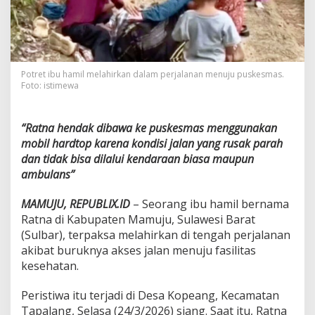
r
p
a
k
s
a
Potret ibu hamil melahirkan dalam perjalanan menuju puskesmas.
M
Foto: istimewa
e
l
a
“Ratna hendak dibawa ke puskesmas menggunakan
h
mobil hardtop karena kondisi jalan yang rusak parah
i
r
dan tidak bisa dilalui kendaraan biasa maupun
k
ambulans”
a
n
MAMUJU, REPUBLIX.ID
– Seorang ibu hamil bernama
d
Ratna di Kabupaten Mamuju, Sulawesi Barat
i
J
(Sulbar), terpaksa melahirkan di tengah perjalanan
a
akibat buruknya akses jalan menuju fasilitas
l
kesehatan.
a
n
Peristiwa itu terjadi di Desa Kopeang, Kecamatan
,
A
Tapalang, Selasa (24/3/2026) siang. Saat itu, Ratna