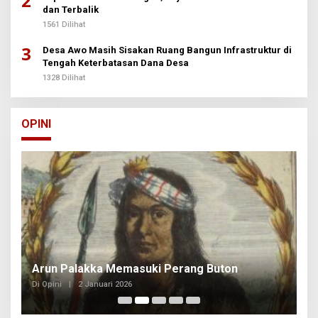
2
dan Terbalik
1561 Dilihat
3
Desa Awo Masih Sisakan Ruang Bangun Infrastruktur di
Tengah Keterbatasan Dana Desa
1328 Dilihat
OPINI
Arun Palakka Memasuki Perang Buton
B
Di Opini
|
2 Januari 2026
Di