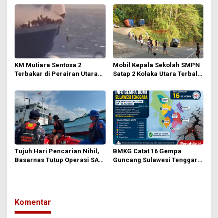
KM Mutiara Sentosa 2
Mobil Kepala Sekolah SMPN
Terbakar di Perairan Utara
Satap 2 Kolaka Utara Terbalik
Sumenep, Ratusan
di Tanjakan Letter S
Penumpang Dievakuasi
Tamborasi
Tujuh Hari Pencarian Nihil,
BMKG Catat 16 Gempa
Basarnas Tutup Operasi SAR
Guncang Sulawesi Tenggara
Nelayan Hilang di Buton
dalam Sepekan, Tak Ada
yang Dirasakan Masyarakat
Komentar