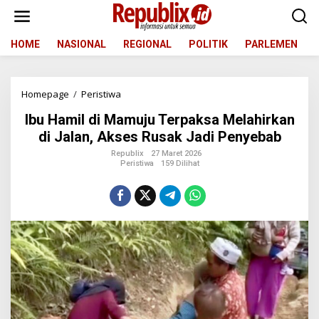
L
e
w
a
HOME
NASIONAL
REGIONAL
POLITIK
PARLEMEN
t
i
k
Homepage
/
Peristiwa
I
e
b
k
Ibu Hamil di Mamuju Terpaksa Melahirkan
u
o
H
n
di Jalan, Akses Rusak Jadi Penyebab
a
t
Republix
27 Maret 2026
m
e
Peristiwa
159 Dilihat
i
n
l
d
i
M
a
m
u
j
u
T
e