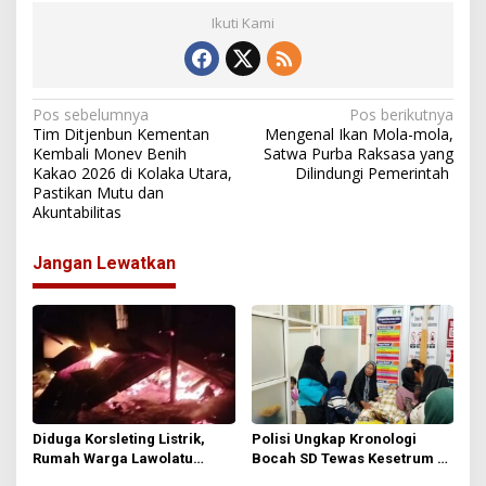
Ikuti Kami
N
Pos sebelumnya
Pos berikutnya
Tim Ditjenbun Kementan
Mengenal Ikan Mola-mola,
a
Kembali Monev Benih
Satwa Purba Raksasa yang
Kakao 2026 di Kolaka Utara,
Dilindungi Pemerintah
v
Pastikan Mutu dan
i
Akuntabilitas
g
Jangan Lewatkan
a
s
i
p
o
s
Diduga Korsleting Listrik,
Polisi Ungkap Kronologi
Rumah Warga Lawolatu
Bocah SD Tewas Kesetrum di
Terbakar Dini Hari
Taman Literasi Kolaka Utara