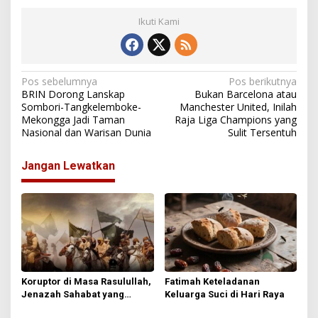
Ikuti Kami
N
Pos sebelumnya
Pos berikutnya
BRIN Dorong Lanskap
Bukan Barcelona atau
a
Sombori-Tangkelemboke-
Manchester United, Inilah
Mekongga Jadi Taman
Raja Liga Champions yang
v
Nasional dan Warisan Dunia
Sulit Tersentuh
i
g
Jangan Lewatkan
a
s
i
p
o
s
Koruptor di Masa Rasulullah,
Fatimah Keteladanan
Jenazah Sahabat yang
Keluarga Suci di Hari Raya
Enggan Disalatkan Nabi