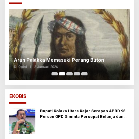
Arun Palakka Memasuki Perang Buton
B
Di Opini
|
2 Januari 2026
Di
EKOBIS
Bupati Kolaka Utara Kejar Serapan APBD 98
Persen OPD Diminta Percepat Belanja dan
Hindari Program Mandek