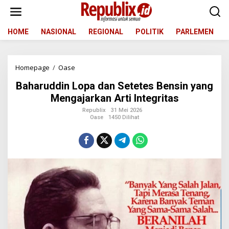
L
e
w
a
HOME
NASIONAL
REGIONAL
POLITIK
PARLEMEN
t
i
k
Homepage
/
Oase
B
e
a
k
Baharuddin Lopa dan Setetes Bensin yang
h
o
a
n
Mengajarkan Arti Integritas
r
t
Republix
31 Mei 2026
u
e
Oase
1450 Dilihat
d
n
d
i
n
L
o
p
a
d
a
n
S