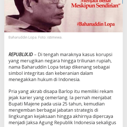
e
t
e
t
e
s
B
Baharuddin Lopa. Foto: istimewa.
e
n
s
i
REPUBLIX.ID
– Di tengah maraknya kasus korupsi
n
yang merugikan negara hingga triliunan rupiah,
y
nama Baharuddin Lopa tetap dikenang sebagai
a
simbol integritas dan keberanian dalam
n
menegakkan hukum di Indonesia.
g
M
e
Pria yang akrab disapa Barlop itu memiliki rekam
n
jejak karier yang cemerlang. Ia pernah menjabat
g
Bupati Majene pada usia 25 tahun, kemudian
a
mengemban berbagai jabatan strategis di
j
a
lingkungan kejaksaan hingga akhirnya dipercaya
r
menjadi Jaksa Agung Republik Indonesia sekaligus
k