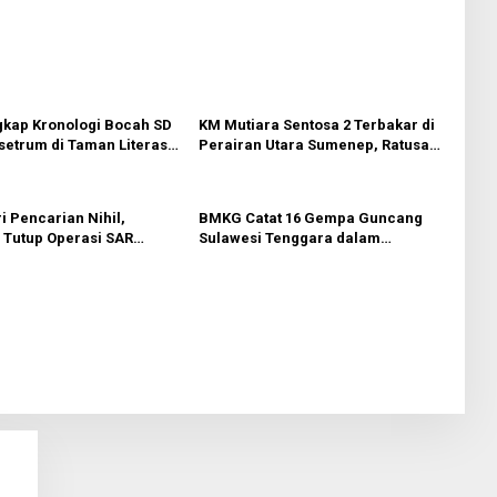
gkap Kronologi Bocah SD
KM Mutiara Sentosa 2 Terbakar di
etrum di Taman Literasi
Perairan Utara Sumenep, Ratusan
ara
Penumpang Dievakuasi
i Pencarian Nihil,
BMKG Catat 16 Gempa Guncang
 Tutup Operasi SAR
Sulawesi Tenggara dalam
ilang di Buton
Sepekan, Tak Ada yang Dirasakan
Masyarakat