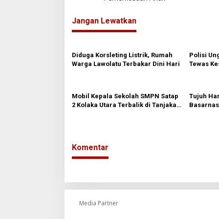
v
i
Jangan Lewatkan
g
a
s
Diduga Korsleting Listrik, Rumah
Polisi Un
Warga Lawolatu Terbakar Dini Hari
Tewas Kes
i
Kolaka Ut
p
o
Mobil Kepala Sekolah SMPN Satap
Tujuh Har
2 Kolaka Utara Terbalik di Tanjakan
Basarnas
s
Letter S Tamborasi
Nelayan H
Komentar
Media Partner