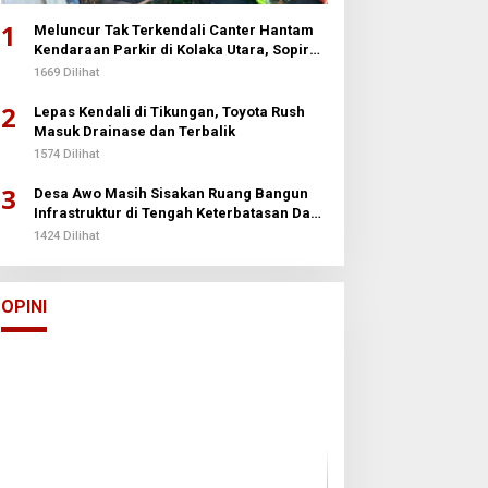
1
Meluncur Tak Terkendali Canter Hantam
Kendaraan Parkir di Kolaka Utara, Sopir
Patah Kedua Kaki
1669 Dilihat
2
Lepas Kendali di Tikungan, Toyota Rush
Masuk Drainase dan Terbalik
1574 Dilihat
3
Desa Awo Masih Sisakan Ruang Bangun
Infrastruktur di Tengah Keterbatasan Dana
Desa
1424 Dilihat
Arun Palakka Memasuki Perang
Buton
Di Opini
|
2 Januari 2026
OPINI
Batalyon Ternak