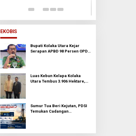
Di Opini
|
24 November
EKOBIS
Bupati Kolaka Utara Kejar
Serapan APBD 98 Persen OPD
Diminta Percepat Belanja dan
Hindari Program Mandek
Luas Kebun Kelapa Kolaka
Utara Tembus 3.906 Hektare,
Wabup Tawarkan Hilirisasi ke
Investor
Sumur Tua Beri Kejutan, PDSI
Temukan Cadangan
Berproduksi Tinggi di
Prabumulih