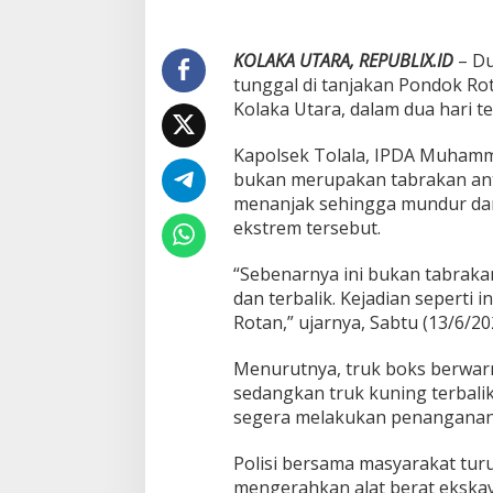
r
P
o
KOLAKA UTARA, REPUBLIX.ID
– Du
n
tunggal di tanjakan Pondok Ro
d
o
Kolaka Utara, dalam dua hari te
k
R
Kapolsek Tolala, IPDA Muhamma
o
bukan merupakan tabrakan ant
t
menanjak sehingga mundur dan 
a
n
ekstrem tersebut.
T
o
“Sebenarnya ini bukan tabraka
l
dan terbalik. Kejadian seperti i
a
Rotan,” ujarnya, Sabtu (13/6/20
l
a
,
Menurutnya, truk boks berwarna
A
sedangkan truk kuning terbali
r
segera melakukan penanganan d
u
s
Polisi bersama masyarakat tu
L
a
mengerahkan alat berat ekskav