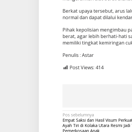
l
u
Berkat upaya tersebut, arus la
L
normal dan dapat dilalui kenda
i
n
t
Pihak kepolisian mengimbau p
a
berat, agar lebih berhati-hati 
s
memiliki tingkat kemiringan cuk
S
e
Penulis : Astar
m
p
a
Post Views:
414
t
T
e
r
g
a
n
g
g
N
Pos sebelumnya
u
Empat Saksi dan Hasil Visum Perkuat
a
Ayah Tiri di Kolaka Utara Resmi Jad
Pemerkosaan Anak