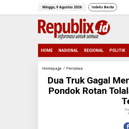
L
e
Minggu, 9 Agustus 2026
Indeks Berita
w
a
t
i
k
e
k
o
HOME
NASIONAL
REGIONAL
POLITIK
n
t
e
Homepage
/
Peristiwa
D
n
u
Dua Truk Gagal Mena
a
T
Pondok Rotan Tolal
r
u
T
k
G
a
Re
g
a
l