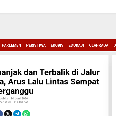
PARLEMEN
PERISTIWA
EKOBIS
EDUKASI
OLAHRAGA
O
njak dan Terbalik di Jalur
a, Arus Lalu Lintas Sempat
erganggu
publix
14 Juni 2026
Peristiwa
414 Dilihat