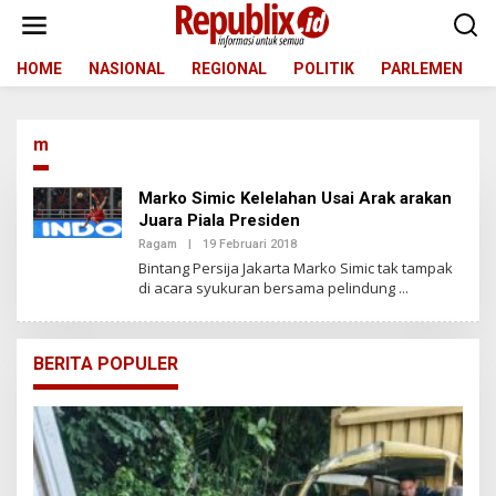
L
e
w
a
HOME
NASIONAL
REGIONAL
POLITIK
PARLEMEN
t
i
k
m
e
k
o
Marko Simic Kelelahan Usai Arak arakan
n
Juara Piala Presiden
t
Ragam
|
19 Februari 2018
O
e
L
n
Bintang Persija Jakarta Marko Simic tak tampak
E
di acara syukuran bersama pelindung
H
M
B
A
H
BERITA POPULER
D
O
T