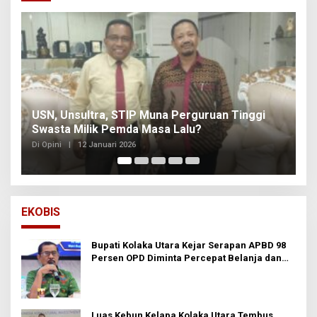
na Perguruan Tinggi
sa Lalu?
Arun Palakka Memasuki Peran
Di Opini
|
2 Januari 2026
EKOBIS
Bupati Kolaka Utara Kejar Serapan APBD 98
Persen OPD Diminta Percepat Belanja dan
Hindari Program Mandek
Luas Kebun Kelapa Kolaka Utara Tembus