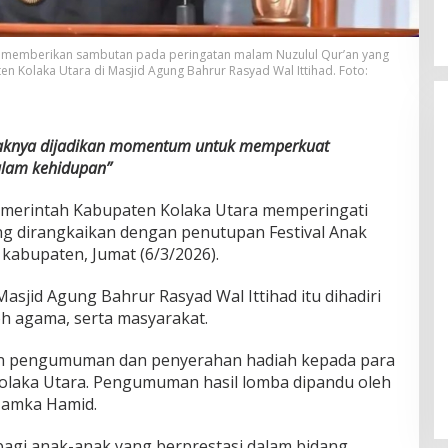
., memberikan sambutan pada peringatan malam Nuzulul Qur’an yang
n Kolaka Utara di Masjid Agung Bahrur Rasyad Wal Ittihad. Foto:
daknya dijadikan momentum untuk memperkuat
alam kehidupan”
merintah Kabupaten Kolaka Utara memperingati
ang dirangkaikan dengan penutupan Festival Anak
 kabupaten, Jumat (6/3/2026).
asjid Agung Bahrur Rasyad Wal Ittihad itu dihadiri
h agama, serta masyarakat.
an pengumuman dan penyerahan hadiah kepada para
Kolaka Utara. Pengumuman hasil lomba dipandu oleh
Hamka Hamid.
 bagi anak-anak yang berprestasi dalam bidang