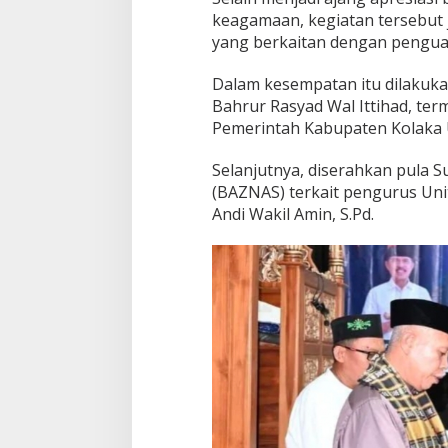
i
keagamaan, kegiatan tersebut
d
yang berkaitan dengan pengua
u
p
k
Dalam kesempatan itu dilakuk
a
Bahrur Rasyad Wal Ittihad, ter
n
Pemerintah Kabupaten Kolaka
N
i
Selanjutnya, diserahkan pula 
l
a
(BAZNAS) terkait pengurus Un
i
Andi Wakil Amin, S.Pd.
A
l
-
Q
u
r
’
a
n