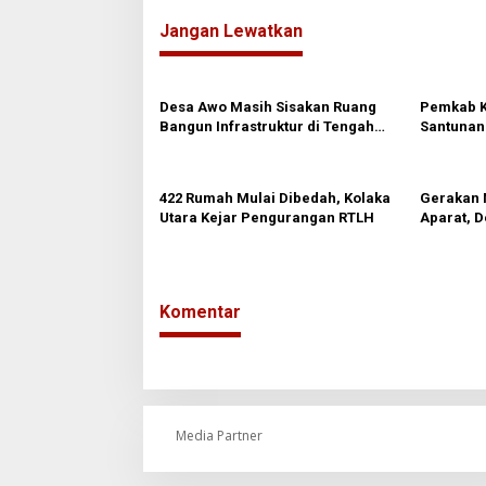
v
Jangan Lewatkan
i
g
a
Desa Awo Masih Sisakan Ruang
Pemkab K
s
Bangun Infrastruktur di Tengah
Santunan 
Keterbatasan Dana Desa
Anggaran
i
p
422 Rumah Mulai Dibedah, Kolaka
Gerakan 
o
Utara Kejar Pengurangan RTLH
Aparat, 
Galian C 
s
Komentar
Media Partner