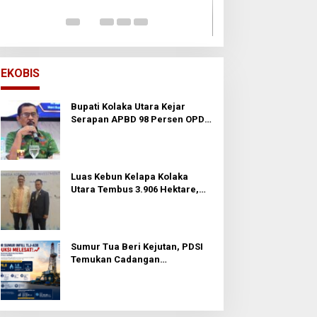
Di Opini
|
24 November
EKOBIS
Bupati Kolaka Utara Kejar
Serapan APBD 98 Persen OPD
Diminta Percepat Belanja dan
Hindari Program Mandek
Luas Kebun Kelapa Kolaka
Utara Tembus 3.906 Hektare,
Wabup Tawarkan Hilirisasi ke
Investor
Sumur Tua Beri Kejutan, PDSI
Temukan Cadangan
Berproduksi Tinggi di
Prabumulih