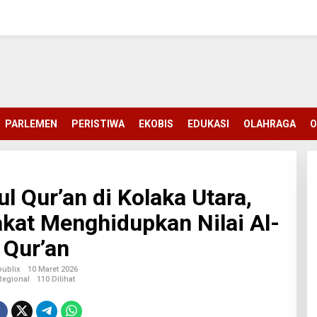
PARLEMEN
PERISTIWA
EKOBIS
EDUKASI
OLAHRAGA
O
l Qur’an di Kolaka Utara,
kat Menghidupkan Nilai Al-
Qur’an
ublix
10 Maret 2026
Regional
110 Dilihat