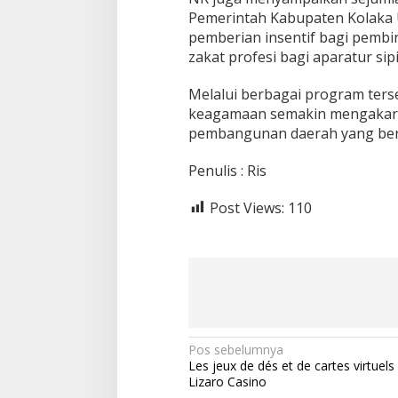
Pemerintah Kabupaten Kolaka 
pemberian insentif bagi pembi
zakat profesi bagi aparatur sip
Melalui berbagai program terse
keagamaan semakin mengakar 
pembangunan daerah yang berla
Penulis : Ris
Post Views:
110
N
Pos sebelumnya
Les jeux de dés et de cartes virtuels
a
Lizaro Casino