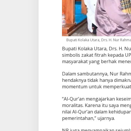
Bupati Kolaka Utara, Drs. H. Nur Rahm
Bupati Kolaka Utara, Drs. H. 
simbolis zakat fitrah kepada U
masyarakat yang berhak mener
Dalam sambutannya, Nur Rahm
hendaknya tidak hanya dimakn
momentum untuk memperkuat im
“Al-Qur’an mengajarkan kesei
moralitas. Karena itu saya me
nilai Al-Qur’an dalam kehidupan
pemerintahan,” ujarnya.
NR juga menyampaikan sejumla