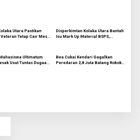
olaka Utara Pastikan
Disperkimtan Kolaka Utara Bantah
Veteran Tetap Cair Meski
Isu Mark Up Material BSPS,
 Diefisienkan
Tegaskan Penerima Bebas
Menentukan Toko Bangunan
Mahasiswa Ultimatum
Bea Cukai Kendari Gagalkan
Desak Usut Tuntas Dugaan
Peredaran 2,8 Juta Batang Rokok
Ilegal di Kolaka Utara
Ilegal