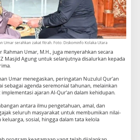
an Umar serahkan zakat fitrah. Foto: Diskominfo Kolaka Utara
Nur Rahman Umar, M.H., juga menyerahkan secara
PZ Masjid Agung untuk selanjutnya disalurkan kepada
ima.
an Umar menegaskan, peringatan Nuzulul Qur’an
ai sebagai agenda seremonial tahunan, melainkan
plementasi ajaran Al-Qur’an dalam kehidupan.
mbangan antara ilmu pengetahuan, amal, dan
ngajak seluruh masyarakat untuk membumikan nilai-
 keluarga, sosial, hingga dalam tata kelola
h program keagamaan yang telah dijalankan