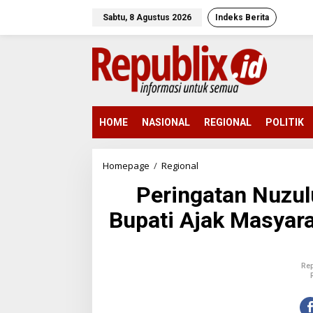
L
e
Sabtu, 8 Agustus 2026
Indeks Berita
w
a
t
i
k
e
k
o
HOME
NASIONAL
REGIONAL
POLITIK
n
t
e
Homepage
/
Regional
P
n
e
Peringatan Nuzulu
r
i
Bupati Ajak Masyara
n
g
a
t
a
Rep
n
N
u