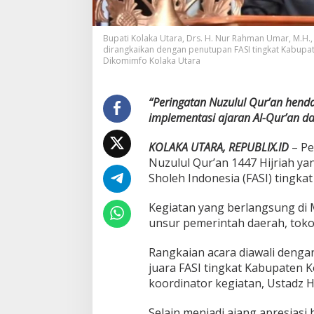
B
u
p
Bupati Kolaka Utara, Drs. H. Nur Rahman Umar, M.H
a
dirangkaikan dengan penutupan FASI tingkat Kabupate
t
Dikomimfo Kolaka Utara
i
A
j
“Peringatan Nuzulul Qur’an hen
a
implementasi ajaran Al-Qur’an d
k
M
a
KOLAKA UTARA, REPUBLIX.ID
– Pe
s
Nuzulul Qur’an 1447 Hijriah y
y
Sholeh Indonesia (FASI) tingkat
a
r
Kegiatan yang berlangsung di M
a
k
unsur pemerintah daerah, toko
a
t
Rangkaian acara diawali deng
M
juara FASI tingkat Kabupaten 
e
koordinator kegiatan, Ustadz 
n
g
h
Selain menjadi ajang apresiasi