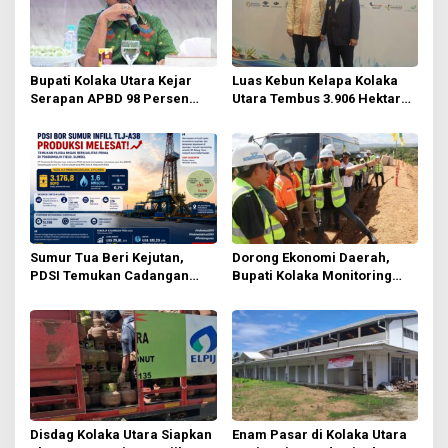
i
p
o
Bupati Kolaka Utara Kejar
Luas Kebun Kelapa Kolaka
s
Serapan APBD 98 Persen
Utara Tembus 3.906 Hektare,
OPD Diminta Percepat
Wabup Tawarkan Hilirisasi
Belanja dan Hindari
ke Investor
Program Mandek
Sumur Tua Beri Kejutan,
Dorong Ekonomi Daerah,
PDSI Temukan Cadangan
Bupati Kolaka Monitoring
Berproduksi Tinggi di
Pembangunan PT IPIP
Prabumulih
Disdag Kolaka Utara Siapkan
Enam Pasar di Kolaka Utara