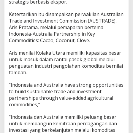
strategis berbasis ekspor.
l
a
k
Ketertarikan itu disampaikan perwakilan Australian
a
Trade and Investment Commission (AUSTRADE),
U
Aris Pratama, melalui pemaparan bertema
t
Indonesia-Australia Partnership in Key
a
Commodities: Cacao, Coconut, Clove.
r
a
Aris menilai Kolaka Utara memiliki kapasitas besar
untuk masuk dalam rantai pasok global melalui
penguatan industri pengolahan komoditas bernilai
tambah.
“Indonesia and Australia have strong opportunities
to build sustainable trade and investment
partnerships through value-added agricultural
commodities,”
“Indonesia dan Australia memiliki peluang besar
untuk membangun kemitraan perdagangan dan
investasi yang berkelanjutan melalui komoditas