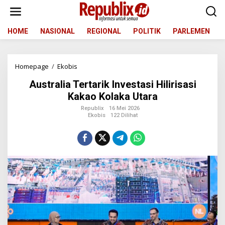
L
e
w
a
HOME
NASIONAL
REGIONAL
POLITIK
PARLEMEN
t
i
k
Homepage
/
Ekobis
A
e
u
k
Australia Tertarik Investasi Hilirisasi
s
o
t
n
Kakao Kolaka Utara
r
t
Republix
16 Mei 2026
a
e
Ekobis
122 Dilihat
l
n
i
a
T
e
r
t
a
r
i
k
I