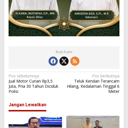
Ikuti Kami
N
Pos sebelumnya
Pos berikutnya
Jual Motor Curian Rp3,5
Teluk Kendari Terancam
a
Juta, Pria 30 Tahun Diciduk
Hilang, Kedalaman Tinggal 6
Polisi
Meter
v
i
Jangan Lewatkan
g
a
s