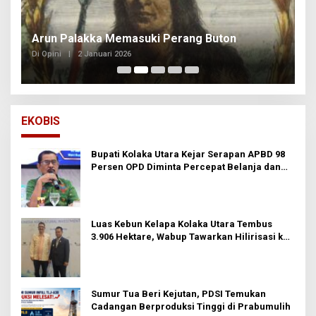
Arun Palakka Memasuki Perang Buton
B
Di Opini
|
2 Januari 2026
Di
EKOBIS
Bupati Kolaka Utara Kejar Serapan APBD 98
Persen OPD Diminta Percepat Belanja dan
Hindari Program Mandek
Luas Kebun Kelapa Kolaka Utara Tembus
3.906 Hektare, Wabup Tawarkan Hilirisasi ke
Investor
Sumur Tua Beri Kejutan, PDSI Temukan
Cadangan Berproduksi Tinggi di Prabumulih