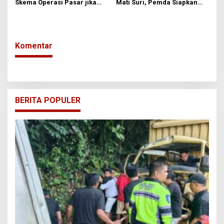
Skema Operasi Pasar jika
Mati Suri, Pemda Siapkan
LPG 3 Kilogram Masih
Kios Gratis Dua Tahun untuk
Langka Pekan Ini
Tarik Pedagang
Komentar
BERITA POPULER