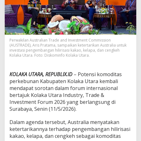
n
v
e
s
t
a
s
Perwakilan Australian Trade and Investment Commission
i
(AUSTRADE), Aris Pratama, sampaikan ketertarikan Australia untuk
H
investasi pengembangan hilirisasi kakao, kelapa, dan cengkeh
i
Kolaka Utara. Foto: Diskominfo Kolaka Utara.
l
i
r
KOLAKA UTARA, REPUBLIX.ID
– Potensi komoditas
i
perkebunan Kabupaten Kolaka Utara kembali
s
a
mendapat sorotan dalam forum internasional
s
bertajuk Kolaka Utara Industry, Trade &
i
Investment Forum 2026 yang berlangsung di
K
Surabaya, Senin (11/5/2026).
a
k
a
Dalam agenda tersebut, Australia menyatakan
o
ketertarikannya terhadap pengembangan hilirisasi
K
kakao, kelapa, dan cengkeh sebagai komoditas
o