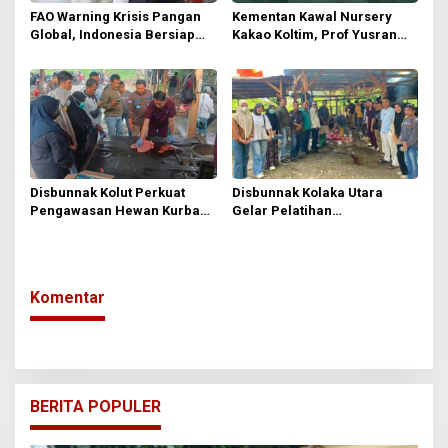
FAO Warning Krisis Pangan
Kementan Kawal Nursery
Global, Indonesia Bersiap
Kakao Koltim, Prof Yusran
Jadi Pemasok Pangan Dunia
Yusuf Pastikan Bibit Unggul
untuk Petani
Disbunnak Kolut Perkuat
Disbunnak Kolaka Utara
Pengawasan Hewan Kurban
Gelar Pelatihan
Lewat Pelatihan Antemortem
Pemeriksaan Hewan Kurban
dan Post Mortem
Komentar
BERITA POPULER