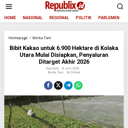
L
e
w
a
HOME
NASIONAL
REGIONAL
POLITIK
PARLEMEN
t
i
k
Homepage
/
Berita Tani
B
e
i
k
Bibit Kakao untuk 6.900 Hektare di Kolaka
b
o
i
n
Utara Mulai Disiapkan, Penyaluran
t
t
Ditarget Akhir 2026
K
e
a
n
Republix
8 Juni 2026
Berita Tani
56 Dilihat
k
a
o
u
n
t
u
k
6
.
9