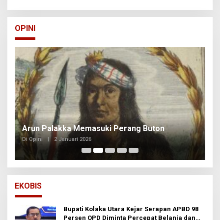
OPINI
Arun Palakka Memasuki Perang Buton
B
Di Opini
|
2 Januari 2026
Di
EKOBIS
Bupati Kolaka Utara Kejar Serapan APBD 98
Persen OPD Diminta Percepat Belanja dan