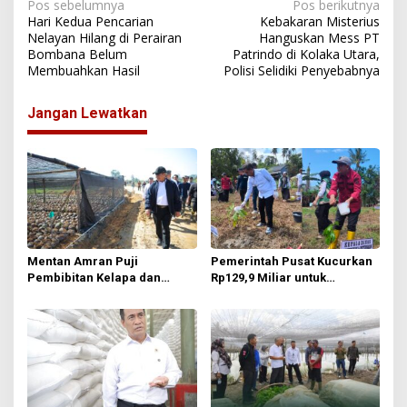
N
Pos sebelumnya
Pos berikutnya
Hari Kedua Pencarian
Kebakaran Misterius
a
Nelayan Hilang di Perairan
Hanguskan Mess PT
Bombana Belum
Patrindo di Kolaka Utara,
v
Membuahkan Hasil
Polisi Selidiki Penyebabnya
i
g
Jangan Lewatkan
a
s
i
p
o
s
Mentan Amran Puji
Pemerintah Pusat Kucurkan
Pembibitan Kelapa dan
Rp129,9 Miliar untuk
Kakao di Sultra, Siapkan 38
Pengembangan Komoditi
Juta Benih Gratis untuk
Perkebunan Kolaka Utara
Petani