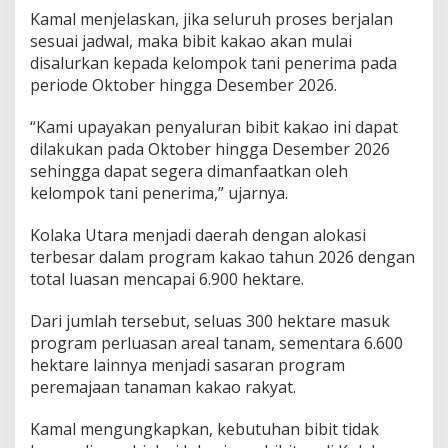
a
Kamal menjelaskan, jika seluruh proses berjalan
r
sesuai jadwal, maka bibit kakao akan mulai
g
disalurkan kepada kelompok tani penerima pada
e
periode Oktober hingga Desember 2026.
t
A
k
“Kami upayakan penyaluran bibit kakao ini dapat
h
dilakukan pada Oktober hingga Desember 2026
i
sehingga dapat segera dimanfaatkan oleh
r
kelompok tani penerima,” ujarnya.
2
0
2
Kolaka Utara menjadi daerah dengan alokasi
6
terbesar dalam program kakao tahun 2026 dengan
total luasan mencapai 6.900 hektare.
Dari jumlah tersebut, seluas 300 hektare masuk
program perluasan areal tanam, sementara 6.600
hektare lainnya menjadi sasaran program
peremajaan tanaman kakao rakyat.
Kamal mengungkapkan, kebutuhan bibit tidak