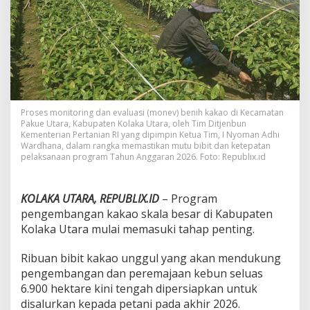
0
0
H
e
k
t
a
r
e
Proses monitoring dan evaluasi (monev) benih kakao di Kecamatan
d
Pakue Utara, Kabupaten Kolaka Utara, oleh Tim Ditjenbun
i
Kementerian Pertanian RI yang dipimpin Ketua Tim, I Nyoman Adhi
K
Wardhana, dalam rangka memastikan mutu bibit dan ketepatan
o
pelaksanaan program Tahun Anggaran 2026. Foto: Republix.id
l
a
k
KOLAKA UTARA, REPUBLIX.ID
– Program
a
pengembangan kakao skala besar di Kabupaten
U
Kolaka Utara mulai memasuki tahap penting.
t
a
r
Ribuan bibit kakao unggul yang akan mendukung
a
pengembangan dan peremajaan kebun seluas
M
6.900 hektare kini tengah dipersiapkan untuk
u
disalurkan kepada petani pada akhir 2026.
l