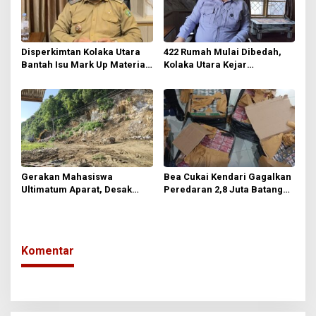
Disperkimtan Kolaka Utara
422 Rumah Mulai Dibedah,
Bantah Isu Mark Up Material
Kolaka Utara Kejar
BSPS, Tegaskan Penerima
Pengurangan RTLH
Bebas Menentukan Toko
Bangunan
Gerakan Mahasiswa
Bea Cukai Kendari Gagalkan
Ultimatum Aparat, Desak
Peredaran 2,8 Juta Batang
Usut Tuntas Dugaan Galian C
Rokok Ilegal
Ilegal di Kolaka Utara
Komentar