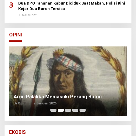
3
Dua DPO Tahanan Kabur Diciduk Saat Makan, Polisi Kini
Kejar Dua Buron Tersisa
1140 Dilihat
OPINI
Arun Palakka Memasuki Perang Buton
B
Di Opini
|
2 Januari 2026
Di
EKOBIS