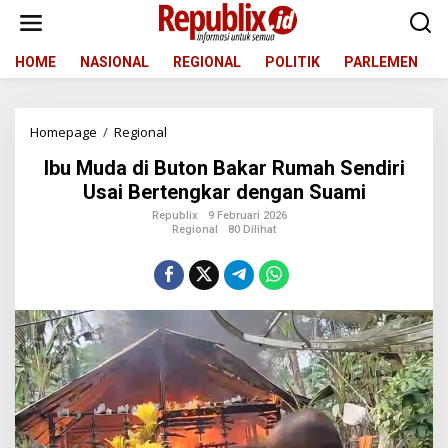
L
e
w
a
HOME
NASIONAL
REGIONAL
POLITIK
PARLEMEN
t
i
k
Homepage
/
Regional
I
e
b
k
Ibu Muda di Buton Bakar Rumah Sendiri
u
o
M
n
Usai Bertengkar dengan Suami
u
t
Republix
9 Februari 2026
d
e
Regional
80 Dilihat
a
n
d
i
B
u
t
o
n
B
a
k
a