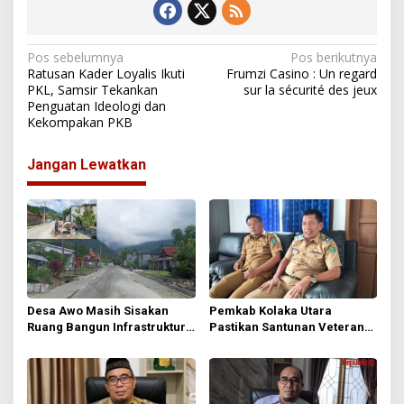
N
Pos sebelumnya
Pos berikutnya
Ratusan Kader Loyalis Ikuti
Frumzi Casino : Un regard
a
PKL, Samsir Tekankan
sur la sécurité des jeux
Penguatan Ideologi dan
v
Kekompakan PKB
i
g
Jangan Lewatkan
a
s
i
p
o
s
Desa Awo Masih Sisakan
Pemkab Kolaka Utara
Ruang Bangun Infrastruktur
Pastikan Santunan Veteran
di Tengah Keterbatasan Dana
Tetap Cair Meski Anggaran
Desa
Diefisienkan