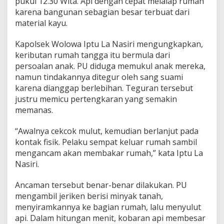
pukul 12.30 Wita. Api dengan cepat melalap rumah
a
karena bangunan sebagian besar terbuat dari
r
material kayu.
d
e
n
Kapolsek Wolowa Iptu La Nasiri mengungkapkan,
g
keributan rumah tangga itu bermula dari
a
persoalan anak. PU diduga memukul anak mereka,
n
namun tindakannya ditegur oleh sang suami
S
u
karena dianggap berlebihan. Teguran tersebut
a
justru memicu pertengkaran yang semakin
m
memanas.
i
“Awalnya cekcok mulut, kemudian berlanjut pada
kontak fisik. Pelaku sempat keluar rumah sambil
mengancam akan membakar rumah,” kata Iptu La
Nasiri.
Ancaman tersebut benar-benar dilakukan. PU
mengambil jeriken berisi minyak tanah,
menyiramkannya ke bagian rumah, lalu menyulut
api. Dalam hitungan menit, kobaran api membesar