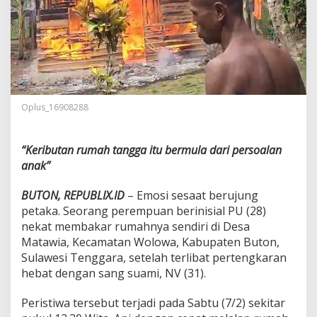
r
R
u
m
a
h
S
e
n
Oplus_16908288
d
i
r
“Keributan rumah tangga itu bermula dari persoalan
i
anak”
U
s
BUTON, REPUBLIX.ID
– Emosi sesaat berujung
a
i
petaka. Seorang perempuan berinisial PU (28)
B
nekat membakar rumahnya sendiri di Desa
e
Matawia, Kecamatan Wolowa, Kabupaten Buton,
r
Sulawesi Tenggara, setelah terlibat pertengkaran
t
hebat dengan sang suami, NV (31).
e
n
g
Peristiwa tersebut terjadi pada Sabtu (7/2) sekitar
k