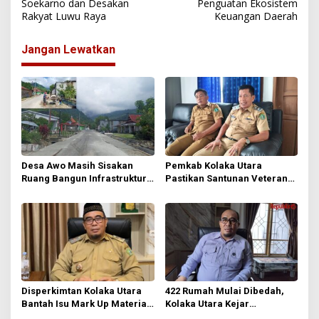
Soekarno dan Desakan
Penguatan Ekosistem
i
Rakyat Luwu Raya
Keuangan Daerah
g
Jangan Lewatkan
a
s
i
p
o
s
Desa Awo Masih Sisakan
Pemkab Kolaka Utara
Ruang Bangun Infrastruktur
Pastikan Santunan Veteran
di Tengah Keterbatasan Dana
Tetap Cair Meski Anggaran
Desa
Diefisienkan
Disperkimtan Kolaka Utara
422 Rumah Mulai Dibedah,
Bantah Isu Mark Up Material
Kolaka Utara Kejar
BSPS, Tegaskan Penerima
Pengurangan RTLH