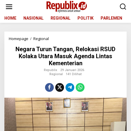
L
e
w
a
HOME
NASIONAL
REGIONAL
POLITIK
PARLEMEN
t
i
k
Homepage
/
Regional
N
e
e
k
Negara Turun Tangan, Relokasi RSUD
g
o
a
n
Kolaka Utara Masuk Agenda Lintas
r
t
Kementerian
a
e
T
n
Republix
29 Januari 2026
Regional
141 Dilihat
u
r
u
n
T
a
n
g
a
n
,