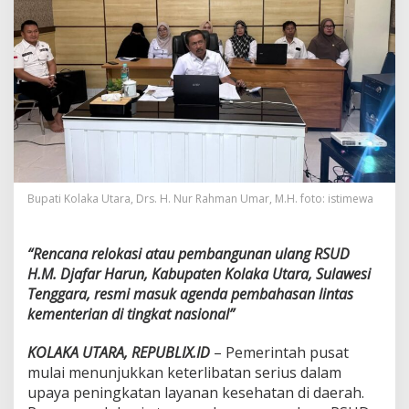
R
e
l
o
k
a
s
i
R
S
U
D
Bupati Kolaka Utara, Drs. H. Nur Rahman Umar, M.H. foto: istimewa
K
o
l
“Rencana relokasi atau pembangunan ulang RSUD
a
k
H.M. Djafar Harun, Kabupaten Kolaka Utara, Sulawesi
a
Tenggara, resmi masuk agenda pembahasan lintas
U
kementerian di tingkat nasional”
t
a
KOLAKA UTARA, REPUBLIX.ID
– Pemerintah pusat
r
a
mulai menunjukkan keterlibatan serius dalam
M
upaya peningkatan layanan kesehatan di daerah.
a