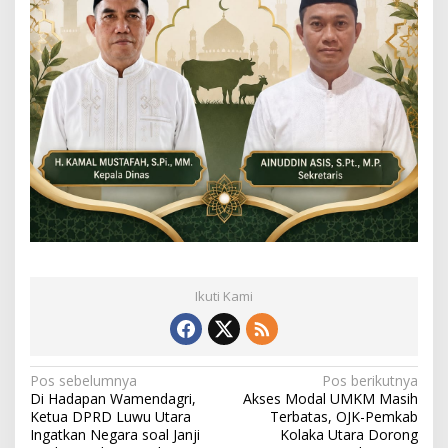
Ikuti Kami
N
Pos sebelumnya
Pos berikutnya
Di Hadapan Wamendagri,
Akses Modal UMKM Masih
a
Ketua DPRD Luwu Utara
Terbatas, OJK-Pemkab
Ingatkan Negara soal Janji
Kolaka Utara Dorong
v