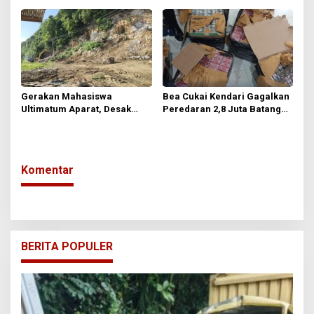
Bebas Menentukan Toko
Bangunan
Gerakan Mahasiswa
Bea Cukai Kendari Gagalkan
Ultimatum Aparat, Desak
Peredaran 2,8 Juta Batang
Usut Tuntas Dugaan Galian C
Rokok Ilegal
Ilegal di Kolaka Utara
Komentar
BERITA POPULER