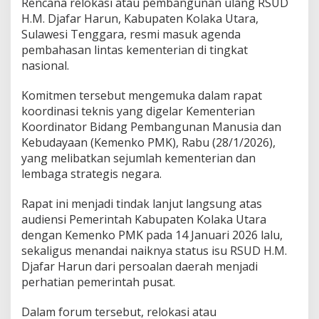
Rencana relokasi atau pembangunan ulang RSUD
s
H.M. Djafar Harun, Kabupaten Kolaka Utara,
u
Sulawesi Tenggara, resmi masuk agenda
k
A
pembahasan lintas kementerian di tingkat
g
nasional.
e
n
Komitmen tersebut mengemuka dalam rapat
d
koordinasi teknis yang digelar Kementerian
a
L
Koordinator Bidang Pembangunan Manusia dan
i
Kebudayaan (Kemenko PMK), Rabu (28/1/2026),
n
yang melibatkan sejumlah kementerian dan
t
lembaga strategis negara.
a
s
K
Rapat ini menjadi tindak lanjut langsung atas
e
audiensi Pemerintah Kabupaten Kolaka Utara
m
dengan Kemenko PMK pada 14 Januari 2026 lalu,
e
sekaligus menandai naiknya status isu RSUD H.M.
n
t
Djafar Harun dari persoalan daerah menjadi
e
perhatian pemerintah pusat.
r
i
Dalam forum tersebut, relokasi atau
a