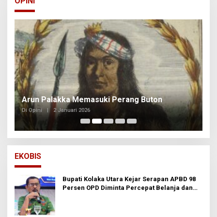
OPINI
Arun Palakka Memasuki Perang Buton
B
Di Opini
|
2 Januari 2026
Di
EKOBIS
Bupati Kolaka Utara Kejar Serapan APBD 98
Persen OPD Diminta Percepat Belanja dan
Hindari Program Mandek