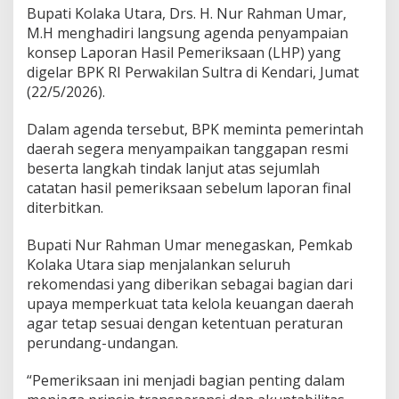
B
Bupati Kolaka Utara, Drs. H. Nur Rahman Umar,
e
M.H menghadiri langsung agenda penyampaian
r
konsep Laporan Hasil Pemeriksaan (LHP) yang
s
digelar BPK RI Perwakilan Sultra di Kendari, Jumat
i
h
(22/5/2026).
,
S
Dalam agenda tersebut, BPK meminta pemerintah
i
daerah segera menyampaikan tanggapan resmi
a
beserta langkah tindak lanjut atas sejumlah
p
J
catatan hasil pemeriksaan sebelum laporan final
a
diterbitkan.
l
a
Bupati Nur Rahman Umar menegaskan, Pemkab
n
Kolaka Utara siap menjalankan seluruh
k
a
rekomendasi yang diberikan sebagai bagian dari
n
upaya memperkuat tata kelola keuangan daerah
R
agar tetap sesuai dengan ketentuan peraturan
e
perundang-undangan.
k
o
m
“Pemeriksaan ini menjadi bagian penting dalam
e