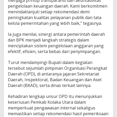
menjaga prinsip transparansi dan akuntabilitas
n
pengelolaan keuangan daerah. Kami berkomitmen
d
menindaklanjuti setiap rekomendasi demi
a
peningkatan kualitas pelayanan publik dan tata
s
i
kelola pemerintahan yang lebih baik,” tegasnya.
B
P
Ia juga menilai, sinergi antara pemerintah daerah
K
dan BPK menjadi langkah strategis dalam
menciptakan sistem pengelolaan anggaran yang
efektif, efisien, serta bebas dari penyimpangan.
Turut mendampingi Bupati dalam kegiatan
tersebut sejumlah pimpinan Organisasi Perangkat
Daerah (OPD), di antaranya jajaran Sekretariat
Daerah, Inspektorat, Badan Keuangan dan Aset
Daerah (BKAD), serta dinas terkait lainnya.
Kehadiran lengkap unsur OPD itu menunjukkan
keseriusan Pemkab Kolaka Utara dalam
memperkuat pengawasan internal sekaligus
memastikan setiap rekomendasi hasil pemeriksaan