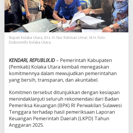
e
g
a
s
k
a
n
Bupati Kolaka Utara, Drs. H. Nur Rahman Umar, M.H. foto:
K
Diskominfo Kolaka Utara.
o
m
i
KENDARI, REPUBLIX.ID
– Pemerintah Kabupaten
t
(Pemkab) Kolaka Utara kembali menegaskan
m
e
komitmennya dalam mewujudkan pemerintahan
n
yang bersih, transparan, dan akuntabel.
T
a
Komitmen tersebut ditunjukkan dengan kesiapan
t
menindaklanjuti seluruh rekomendasi dari Badan
a
K
Pemeriksa Keuangan (BPK) RI Perwakilan Sulawesi
e
Tenggara terhadap hasil pemeriksaan Laporan
l
Keuangan Pemerintah Daerah (LKPD) Tahun
o
Anggaran 2025.
l
a