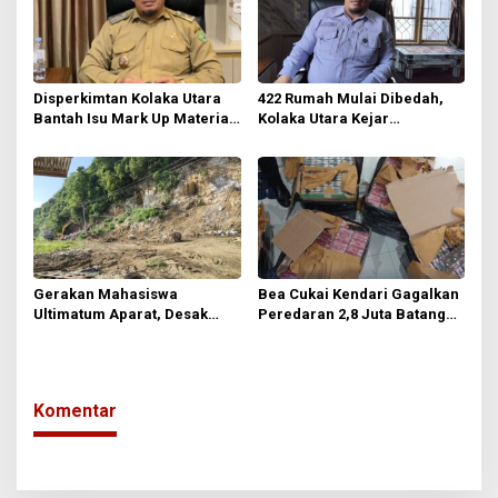
Disperkimtan Kolaka Utara
422 Rumah Mulai Dibedah,
Bantah Isu Mark Up Material
Kolaka Utara Kejar
BSPS, Tegaskan Penerima
Pengurangan RTLH
Bebas Menentukan Toko
Bangunan
Gerakan Mahasiswa
Bea Cukai Kendari Gagalkan
Ultimatum Aparat, Desak
Peredaran 2,8 Juta Batang
Usut Tuntas Dugaan Galian C
Rokok Ilegal
Ilegal di Kolaka Utara
Komentar