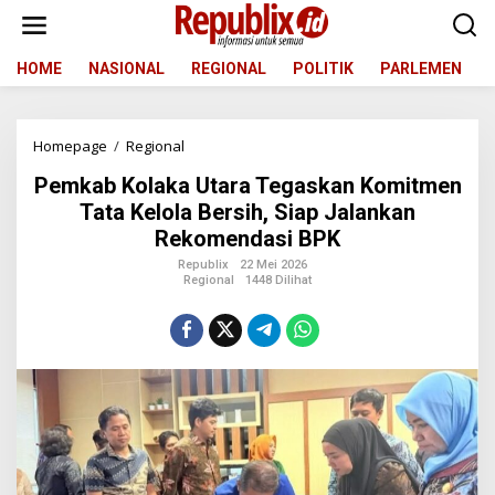
L
e
w
a
HOME
NASIONAL
REGIONAL
POLITIK
PARLEMEN
t
i
k
Homepage
/
Regional
P
e
e
k
Pemkab Kolaka Utara Tegaskan Komitmen
m
o
k
n
Tata Kelola Bersih, Siap Jalankan
a
t
Rekomendasi BPK
b
e
K
n
Republix
22 Mei 2026
Regional
1448 Dilihat
o
l
a
k
a
U
t
a
r
a
T