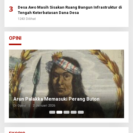
3
Desa Awo Masih Sisakan Ruang Bangun Infrastruktur di
Tengah Keterbatasan Dana Desa
1243 Dilihat
OPINI
Arun Palakka Memasuki Perang Buton
B
Di Opini
|
2 Januari 2026
Di