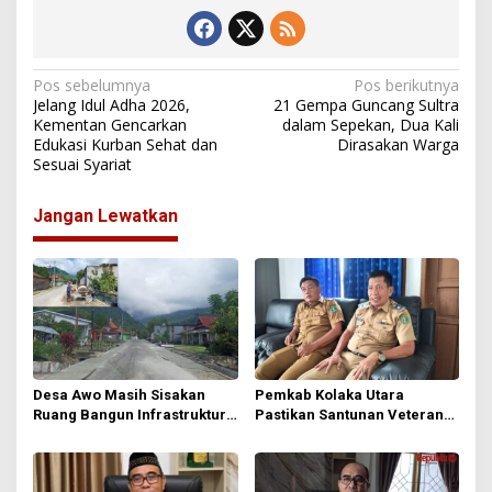
N
Pos sebelumnya
Pos berikutnya
Jelang Idul Adha 2026,
21 Gempa Guncang Sultra
a
Kementan Gencarkan
dalam Sepekan, Dua Kali
Edukasi Kurban Sehat dan
Dirasakan Warga
v
Sesuai Syariat
i
g
Jangan Lewatkan
a
s
i
p
o
s
Desa Awo Masih Sisakan
Pemkab Kolaka Utara
Ruang Bangun Infrastruktur
Pastikan Santunan Veteran
di Tengah Keterbatasan Dana
Tetap Cair Meski Anggaran
Desa
Diefisienkan