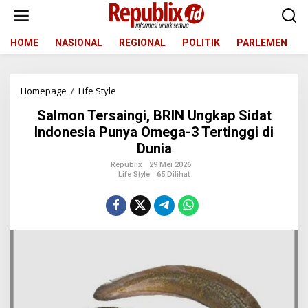
L
e
w
a
HOME
NASIONAL
REGIONAL
POLITIK
PARLEMEN
t
i
k
Homepage
/
Life Style
S
e
a
k
Salmon Tersaingi, BRIN Ungkap Sidat
l
o
m
n
Indonesia Punya Omega-3 Tertinggi di
o
t
Dunia
n
e
T
n
Republix
29 Mei 2026
Life Style
65 Dilihat
e
r
s
a
i
n
g
i
,
B
R