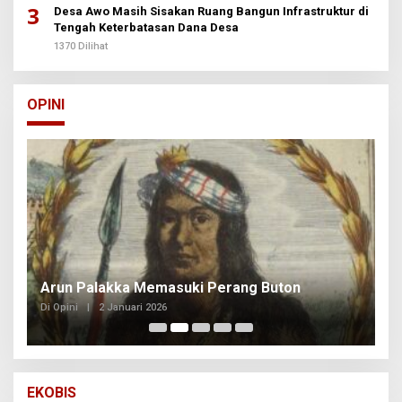
3
Desa Awo Masih Sisakan Ruang Bangun Infrastruktur di
Tengah Keterbatasan Dana Desa
1370 Dilihat
OPINI
Arun Palakka Memasuki Perang Buton
B
Di Opini
|
2 Januari 2026
Di
EKOBIS