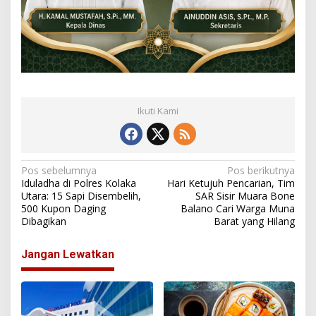
Ikuti Kami
N
Pos sebelumnya
Pos berikutnya
Iduladha di Polres Kolaka
Hari Ketujuh Pencarian, Tim
a
Utara: 15 Sapi Disembelih,
SAR Sisir Muara Bone
500 Kupon Daging
Balano Cari Warga Muna
v
Dibagikan
Barat yang Hilang
i
g
Jangan Lewatkan
a
s
i