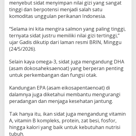
menyebut sidat menyimpan nilai gizi yang sangat
y
a
tinggi dan berpotensi menjadi salah satu
O
komoditas unggulan perikanan Indonesia.
m
e
“Selama ini kita mengira salmon yang paling tinggi,
g
ternyata sidat justru memiliki nilai gizi tertinggi,”
a
-
ujar Gadis dikutip dari laman resmi BRIN, Minggu
3
(24/5/2026).
T
e
Selain kaya omega-3, sidat juga mengandung DHA
r
(asam dokosaheksaenoat) yang berperan penting
t
i
untuk perkembangan dan fungsi otak.
n
g
Kandungan EPA (asam eikosapentaenoat) di
g
dalamnya juga diketahui membantu mengurangi
i
peradangan dan menjaga kesehatan jantung.
d
i
D
Tak hanya itu, ikan sidat juga mengandung vitamin
u
A, vitamin B kompleks, protein, zat besi, fosfor,
n
hingga kalori yang baik untuk kebutuhan nutrisi
i
tubuh.
a