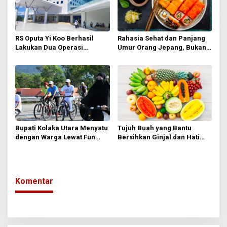
p
o
s
RS Oputa Yi Koo Berhasil
Rahasia Sehat dan Panjang
Lakukan Dua Operasi
Umur Orang Jepang, Bukan
Jantung Terbuka, Pasien
Lewat Diet Ketat
BPJS Tak Perlu Dirujuk ke
Luar Daerah
Bupati Kolaka Utara Menyatu
Tujuh Buah yang Bantu
dengan Warga Lewat Fun
Bersihkan Ginjal dan Hati
Bike
Secara Alami
Komentar