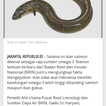
I
N
U
n
g
k
a
p
S
i
Sidat air tawar. Foto: istimewa.
d
a
t
JAKARTA, REPUBLIX.ID
– Selama ini ikan salmon
I
dikenal sebagai raja sumber omega-3. Namun
n
d
temuan terbaru dari Badan Riset dan Inovasi
o
Nasional (BRIN) justru mengungkap fakta
n
mengejutkan: ikan sidat asal Indonesia memiliki
e
kandungan omega-3 lebih tinggi dibanding salmon
s
i
maupun ikan gabus.
a
P
Peneliti Ahli Utama Pusat Riset Limnologi dan
u
Sumber Daya Air BRIN, Gadis Sri Haryani,
n