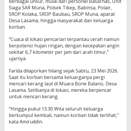
berbagai unsur, mulai dari personel Basarnas, Unit
g
Siaga SAR Muna, Polsek Tikep, Babinsa, Polair,
H
SROP Kolaka, SROP Baubau, SROP Muna, aparat
i
l
Desa Lasama, hingga masyarakat dan keluarga
a
korban.
n
g
“Cuaca di lokasi pencarian terpantau cerah namun
berpotensi hujan ringan, dengan kecepatan angin
sekitar 6,7 kilometer per jam dari arah timur,”
ujarnya.
Farida dilaporkan hilang sejak Sabtu, 23 Mei 2026.
Saat itu korban bersama keluarganya pergi
mencari kerang laut di Muara Bone Balano, Desa
Lasama. Setibanya di lokasi, mereka berpencar
untuk mencari kerang.
“Hingga pukul 13.30 Wita seluruh keluarga
berkumpul kembali, namun korban tidak terlihat,”
kata Amiruddin.