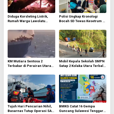
p
o
s
Diduga Korsleting Listrik,
Polisi Ungkap Kronologi
Rumah Warga Lawolatu
Bocah SD Tewas Kesetrum di
Terbakar Dini Hari
Taman Literasi Kolaka Utara
KM Mutiara Sentosa 2
Mobil Kepala Sekolah SMPN
Terbakar di Perairan Utara
Satap 2 Kolaka Utara Terbalik
Sumenep, Ratusan
di Tanjakan Letter S
Penumpang Dievakuasi
Tamborasi
Tujuh Hari Pencarian Nihil,
BMKG Catat 16 Gempa
Basarnas Tutup Operasi SAR
Guncang Sulawesi Tenggara