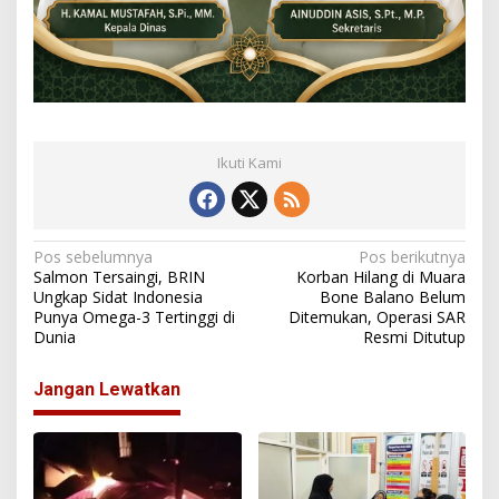
Ikuti Kami
N
Pos sebelumnya
Pos berikutnya
Salmon Tersaingi, BRIN
Korban Hilang di Muara
a
Ungkap Sidat Indonesia
Bone Balano Belum
Punya Omega-3 Tertinggi di
Ditemukan, Operasi SAR
v
Dunia
Resmi Ditutup
i
g
Jangan Lewatkan
a
s
i