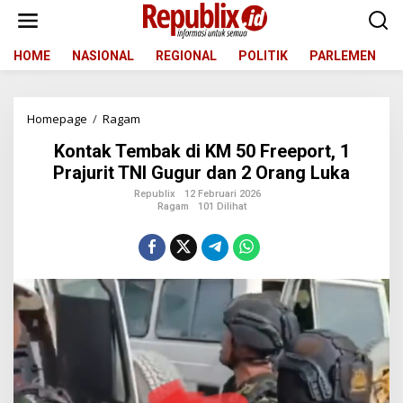
L
e
w
a
HOME
NASIONAL
REGIONAL
POLITIK
PARLEMEN
t
i
k
Homepage
/
Ragam
K
e
o
k
Kontak Tembak di KM 50 Freeport, 1
n
o
t
n
Prajurit TNI Gugur dan 2 Orang Luka
a
t
Republix
12 Februari 2026
k
e
Ragam
101 Dilihat
T
n
e
m
b
a
k
d
i
K
M
5
0