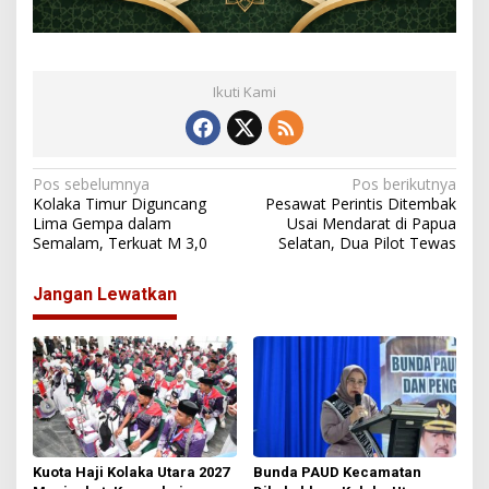
Ikuti Kami
N
Pos sebelumnya
Pos berikutnya
Kolaka Timur Diguncang
Pesawat Perintis Ditembak
a
Lima Gempa dalam
Usai Mendarat di Papua
Semalam, Terkuat M 3,0
Selatan, Dua Pilot Tewas
v
i
Jangan Lewatkan
g
a
s
i
p
o
Kuota Haji Kolaka Utara 2027
Bunda PAUD Kecamatan