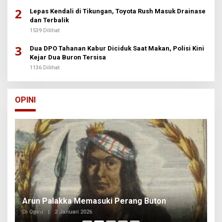
2
Lepas Kendali di Tikungan, Toyota Rush Masuk Drainase
dan Terbalik
1539 Dilihat
3
Dua DPO Tahanan Kabur Diciduk Saat Makan, Polisi Kini
Kejar Dua Buron Tersisa
1136 Dilihat
OPINI
Arun Palakka Memasuki Perang Buton
B
Di Opini
|
2 Januari 2026
Di