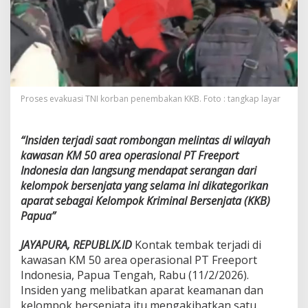
F
r
e
e
p
o
r
t
Proses evakuasi TNI korban penembakan KKB. Foto : tangkap layar
,
1
P
“Insiden terjadi saat rombongan melintas di wilayah
r
kawasan KM 50 area operasional PT Freeport
a
j
Indonesia dan langsung mendapat serangan dari
u
kelompok bersenjata yang selama ini dikategorikan
r
aparat sebagai Kelompok Kriminal Bersenjata (KKB)
i
Papua”
t
T
N
JAYAPURA, REPUBLIX.ID
Kontak tembak terjadi di
I
kawasan KM 50 area operasional PT Freeport
G
Indonesia, Papua Tengah, Rabu (11/2/2026).
u
Insiden yang melibatkan aparat keamanan dan
g
u
kelompok bersenjata itu mengakibatkan satu