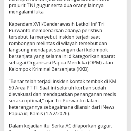
r
prajurit TNI gugur serta dua orang lainnya
d
mengalami luka.
a
n
Kapendam XVII/Cenderawasih Letkol Inf Tri
2
O
Purwanto membenarkan adanya peristiwa
r
tersebut. Ia menyebut insiden terjadi saat
a
rombongan melintas di wilayah tersebut dan
n
langsung mendapat serangan dari kelompok
g
bersenjata yang selama ini dikategorikan aparat
L
u
sebagai Organisasi Papua Merdeka (OPM) atau
k
Kelompok Kriminal Bersenjata (KKB).
a
“Benar telah terjadi insiden kontak tembak di KM
50 Area PT FI. Saat ini seluruh korban sudah
dievakuasi dan mendapatkan penanganan medis
secara optimal,” ujar Tri Purwanto dalam
keterangannya sebagaimana dilansir dari iNews
Papua.id, Kamis (12/2/2026).
Dalam kejadian itu, Serka AC dilaporkan gugur.