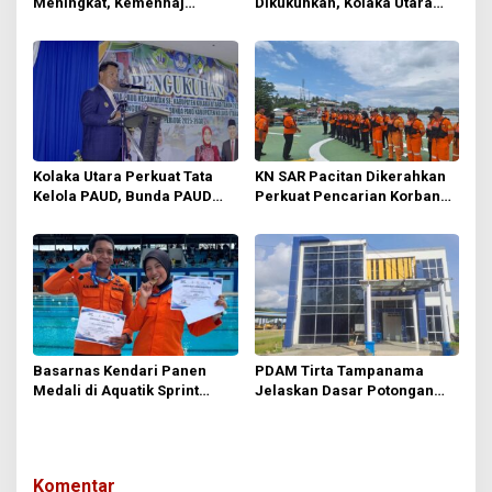
s
Meningkat, Kemenhaj
Dikukuhkan, Kolaka Utara
Verifikasi 245 Calon Jemaah
Bidik Desa Tanpa Layanan
PAUD
Kolaka Utara Perkuat Tata
KN SAR Pacitan Dikerahkan
Kelola PAUD, Bunda PAUD
Perkuat Pencarian Korban
Kecamatan dan Pokja Resmi
KM Nurul Salsa di Perairan
Dikukuhkan
Selayar
Basarnas Kendari Panen
PDAM Tirta Tampanama
Medali di Aquatik Sprint
Jelaskan Dasar Potongan
Challenge
Gaji Karyawan, Sebut
Mengacu pada Perjanjian
Kerja
Komentar