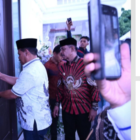
USN, Unsultra, STIP Muna
Perguruan Tinggi Swasta Milik