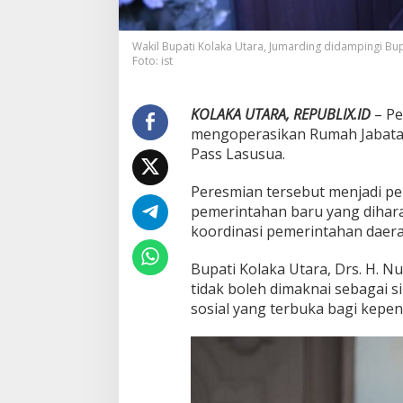
n
g
s
Wakil Bupati Kolaka Utara, Jumarding didampingi B
i
Foto: ist
k
a
n
KOLAKA UTARA, REPUBLIX.ID
– Pe
mengoperasikan Rumah Jabatan 
Pass Lasusua.
Peresmian tersebut menjadi pe
pemerintahan baru yang dihar
koordinasi pemerintahan daera
Bupati Kolaka Utara, Drs. H.
tidak boleh dimaknai sebagai 
sosial yang terbuka bagi kepe