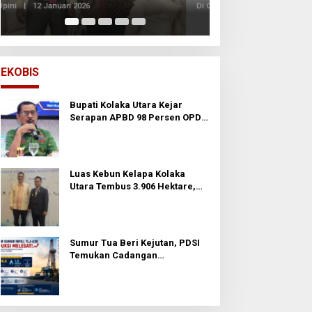
Di Opini
|
24 November
EKOBIS
Bupati Kolaka Utara Kejar
Serapan APBD 98 Persen OPD
Diminta Percepat Belanja dan
Hindari Program Mandek
Luas Kebun Kelapa Kolaka
Utara Tembus 3.906 Hektare,
Wabup Tawarkan Hilirisasi ke
Investor
Sumur Tua Beri Kejutan, PDSI
Temukan Cadangan
Berproduksi Tinggi di
Prabumulih