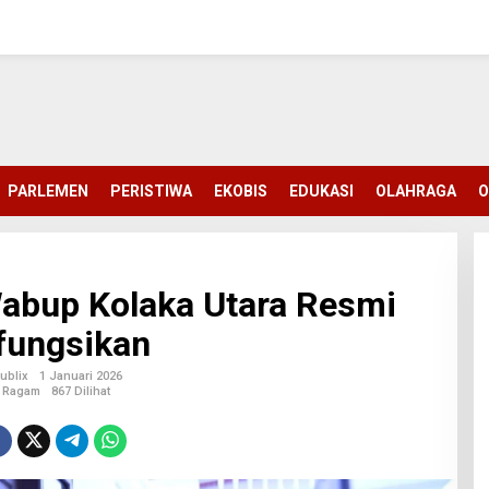
PARLEMEN
PERISTIWA
EKOBIS
EDUKASI
OLAHRAGA
O
abup Kolaka Utara Resmi
fungsikan
ublix
1 Januari 2026
Ragam
867 Dilihat