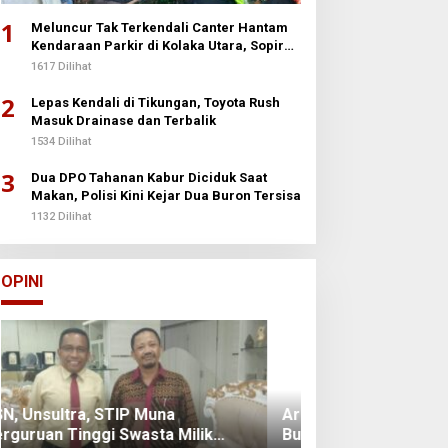
1
Meluncur Tak Terkendali Canter Hantam
Kendaraan Parkir di Kolaka Utara, Sopir
Patah Kedua Kaki
1617 Dilihat
2
Lepas Kendali di Tikungan, Toyota Rush
Masuk Drainase dan Terbalik
1534 Dilihat
3
Dua DPO Tahanan Kabur Diciduk Saat
Makan, Polisi Kini Kejar Dua Buron Tersisa
1132 Dilihat
Arun Palakka Memasuki Perang
Buton
Di Opini
|
2 Januari 2026
OPINI
Batalyon Ternak