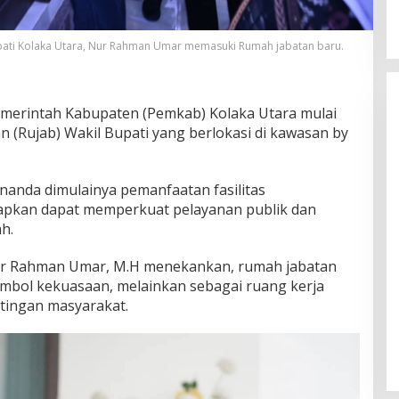
Pemda Masa Lalu?
Di Opini
|
12 Januari 2026
upati Kolaka Utara, Nur Rahman Umar memasuki Rumah jabatan baru.
merintah Kabupaten (Pemkab) Kolaka Utara mulai
(Rujab) Wakil Bupati yang berlokasi di kawasan by
nanda dimulainya pemanfaatan fasilitas
apkan dapat memperkuat pelayanan publik dan
h.
 Nur Rahman Umar, M.H menekankan, rumah jabatan
simbol kekuasaan, melainkan sebagai ruang kerja
ntingan masyarakat.