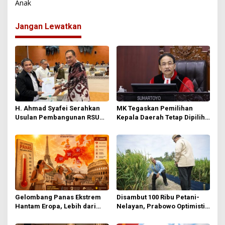
Anak
i
g
Jangan Lewatkan
a
s
i
p
o
s
H. Ahmad Syafei Serahkan
MK Tegaskan Pemilihan
Usulan Pembangunan RSUD
Kepala Daerah Tetap Dipilih
Kolaka Utara ke Kementerian
Langsung oleh Rakyat
PUPR
Gelombang Panas Ekstrem
Disambut 100 Ribu Petani-
Hantam Eropa, Lebih dari
Nelayan, Prabowo Optimistis
1.300 Orang Tewas
Indonesia Jadi Kekuatan
Pangan Dunia