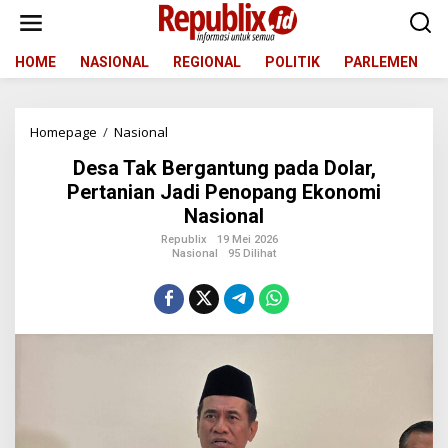
L
e
w
a
HOME
NASIONAL
REGIONAL
POLITIK
PARLEMEN
t
i
k
Homepage
/
Nasional
D
e
e
k
Desa Tak Bergantung pada Dolar,
s
o
a
n
Pertanian Jadi Penopang Ekonomi
T
t
Nasional
a
e
k
n
Republix
19 Mei 2026
Nasional
95 Dilihat
B
e
r
g
a
n
t
u
n
g
p