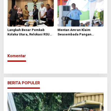
Langkah Besar Pemkab
Mentan Amran Klaim
Kolaka Utara, Relokasi RSUD
Swasembada Pangan
Djafar Harun ke Lanipa-nipa
Tercapai Lebih Cepat
Diusulkan ke DPR RI
Komentar
BERITA POPULER