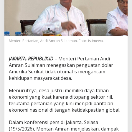
a
d
a
D
o
l
a
r
Menteri Pertanian, Andi Amran Sulaeman. Foto: istimewa.
,
P
e
JAKARTA, REPUBLIX.ID
– Menteri Pertanian Andi
r
Amran Sulaiman menegaskan penguatan dolar
t
Amerika Serikat tidak otomatis mengancam
a
n
kehidupan masyarakat desa.
i
a
Menurutnya, desa justru memiliki daya tahan
n
ekonomi yang kuat karena ditopang sektor riil,
J
terutama pertanian yang kini menjadi bantalan
a
d
ekonomi nasional di tengah ketidakpastian global.
i
P
Dalam konferensi pers di Jakarta, Selasa
e
(19/5/2026), Mentan Amran menjelaskan, dampak
n