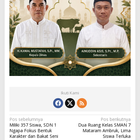
Ikuti Kami
N
Pos sebelumnya
Pos berikutnya
Miliki 357 Siswa, SDN 1
Dua Ruang Kelas SMAN 7
a
Ngapa Fokus Bentuk
Mataram Ambruk, Lima
Karakter dan Bakat Seni
Siswa Terluka
v