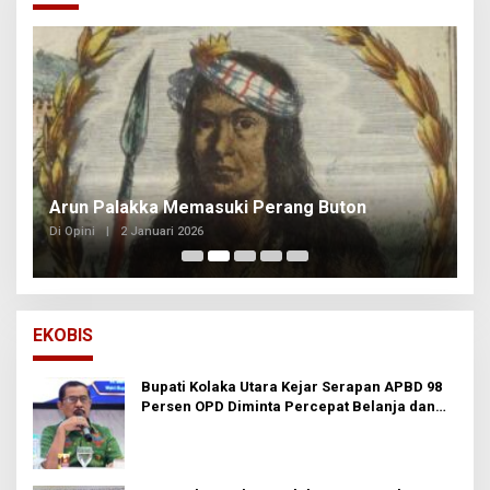
Arun Palakka Memasuki Perang Buton
B
Di Opini
|
2 Januari 2026
Di
EKOBIS
Bupati Kolaka Utara Kejar Serapan APBD 98
Persen OPD Diminta Percepat Belanja dan
Hindari Program Mandek