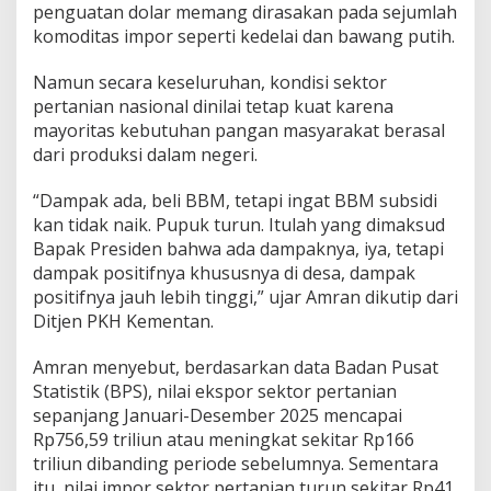
penguatan dolar memang dirasakan pada sejumlah
o
p
komoditas impor seperti kedelai dan bawang putih.
a
n
Namun secara keseluruhan, kondisi sektor
g
pertanian nasional dinilai tetap kuat karena
E
mayoritas kebutuhan pangan masyarakat berasal
k
o
dari produksi dalam negeri.
n
o
“Dampak ada, beli BBM, tetapi ingat BBM subsidi
m
kan tidak naik. Pupuk turun. Itulah yang dimaksud
i
Bapak Presiden bahwa ada dampaknya, iya, tetapi
N
a
dampak positifnya khususnya di desa, dampak
s
positifnya jauh lebih tinggi,” ujar Amran dikutip dari
i
Ditjen PKH Kementan.
o
n
Amran menyebut, berdasarkan data Badan Pusat
a
l
Statistik (BPS), nilai ekspor sektor pertanian
sepanjang Januari-Desember 2025 mencapai
Rp756,59 triliun atau meningkat sekitar Rp166
triliun dibanding periode sebelumnya. Sementara
itu, nilai impor sektor pertanian turun sekitar Rp41