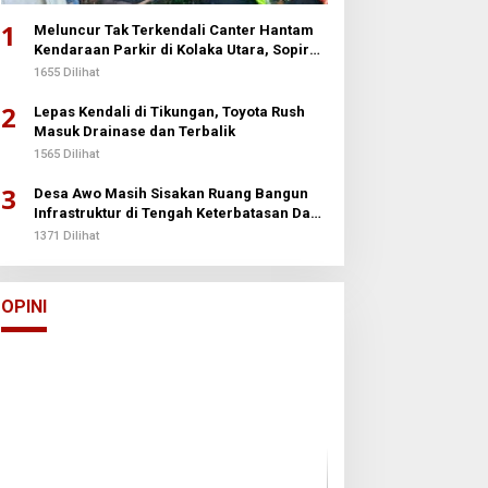
1
Meluncur Tak Terkendali Canter Hantam
Kendaraan Parkir di Kolaka Utara, Sopir
Patah Kedua Kaki
1655 Dilihat
2
Lepas Kendali di Tikungan, Toyota Rush
Masuk Drainase dan Terbalik
1565 Dilihat
3
Desa Awo Masih Sisakan Ruang Bangun
Infrastruktur di Tengah Keterbatasan Dana
Desa
1371 Dilihat
Arun Palakka Memasuki Perang
Buton
Di Opini
|
2 Januari 2026
OPINI
Batalyon Ternak