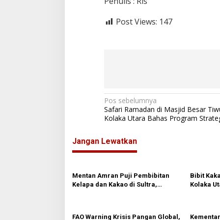
Penulis : Ris
Post Views:
147
N
Pos sebelumnya
Safari Ramadan di Masjid Besar Tiw
a
Kolaka Utara Bahas Program Strate
v
Jangan Lewatkan
i
g
a
Mentan Amran Puji Pembibitan
Bibit Kak
s
Kelapa dan Kakao di Sultra,
Kolaka Ut
Siapkan 38 Juta Benih Gratis untuk
Penyalura
i
Petani
p
FAO Warning Krisis Pangan Global,
Kementan