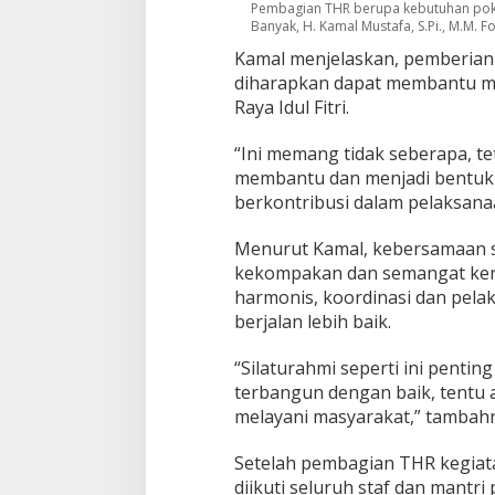
Pembagian THR berupa kebutuhan pokok
k
Banyak, H. Kamal Mustafa, S.Pi., M.M. Fo
Kamal menjelaskan, pemberian
diharapkan dapat membantu m
Raya Idul Fitri.
“Ini memang tidak seberapa, tet
membantu dan menjadi bentuk p
berkontribusi dalam pelaksanaa
Menurut Kamal, kebersamaan se
kekompakan dan semangat kerj
harmonis, koordinasi dan pela
berjalan lebih baik.
“Silaturahmi seperti ini pent
terbangun dengan baik, tentu 
melayani masyarakat,” tambah
Setelah pembagian THR kegiat
diikuti seluruh staf dan mantr