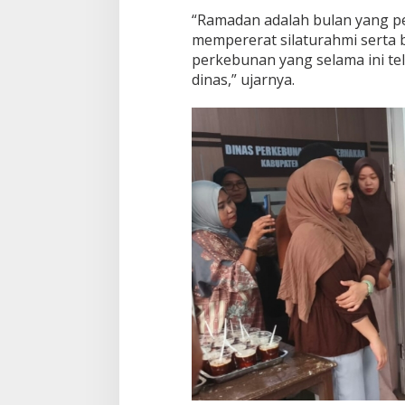
u
“Ramadan adalah bulan yang pen
a
mempererat silaturahmi serta 
s
a
perkebunan yang selama ini t
B
dinas,” ujarnya.
e
r
s
a
m
a
S
t
a
f
d
a
n
M
a
m
b
u
n
a