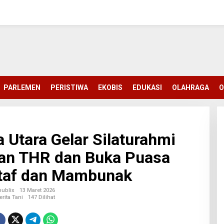
PARLEMEN
PERISTIWA
EKOBIS
EDUKASI
OLAHRAGA
O
 Utara Gelar Silaturahmi
an THR dan Buka Puasa
taf dan Mambunak
ublix
13 Maret 2026
erita Tani
147 Dilihat