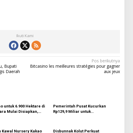
Ikuti Kami
Pos berikutnya
u, Bupati
Bitcasino les meilleures stratégies pour gagner
gis Daerah
aux jeux
ao untuk 6.900 Hektare di
Pemerintah Pusat Kucurkan
ara Mulai Disiapkan,
Rp129,9 Miliar untuk
n Ditarget Akhir 2026
Pengembangan Komoditi
Perkebunan Kolaka Utara
 Kawal Nursery Kakao
Disbunnak Kolut Perkuat