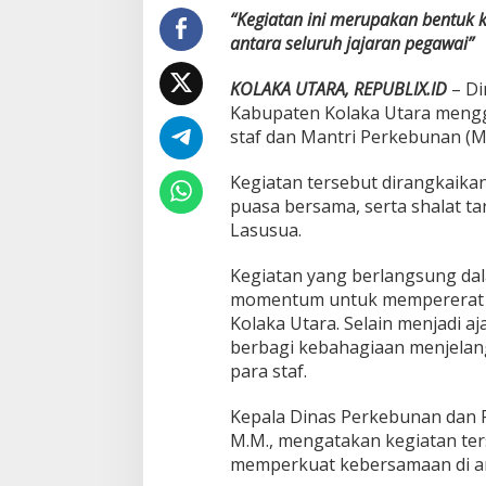
a
“Kegiatan ini merupakan bentuk 
m
antara seluruh jajaran pegawai”
a
d
a
KOLAKA UTARA, REPUBLIX.ID
– Di
n
Kabupaten Kolaka Utara mengg
,
staf dan Mantri Perkebunan (M
B
a
Kegiatan tersebut dirangkaika
g
i
puasa bersama, serta shalat t
k
Lasusua.
a
n
Kegiatan yang berlangsung da
T
momentum untuk mempererat h
H
R
Kolaka Utara. Selain menjadi aj
d
berbagi kebahagiaan menjelang 
a
para staf.
n
B
Kepala Dinas Perkebunan dan Pe
u
k
M.M., mengatakan kegiatan te
a
memperkuat kebersamaan di ant
P