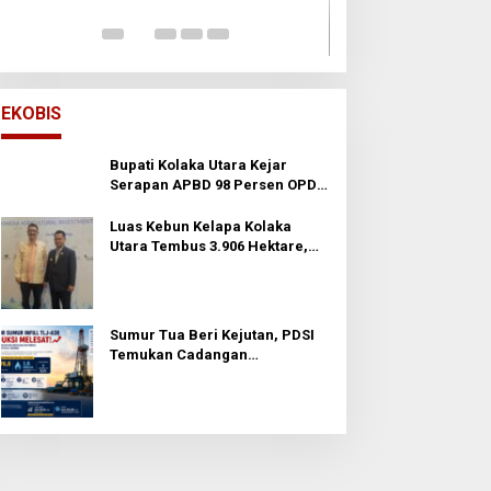
Di Opini
|
24 November
EKOBIS
Bupati Kolaka Utara Kejar
Serapan APBD 98 Persen OPD
Diminta Percepat Belanja dan
Hindari Program Mandek
Luas Kebun Kelapa Kolaka
Utara Tembus 3.906 Hektare,
Wabup Tawarkan Hilirisasi ke
Investor
Sumur Tua Beri Kejutan, PDSI
Temukan Cadangan
Berproduksi Tinggi di
Prabumulih