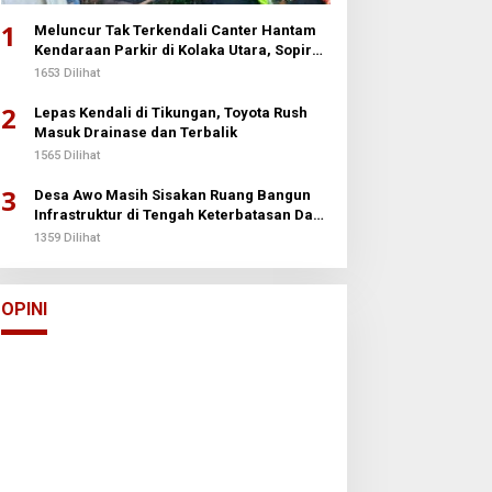
1
Meluncur Tak Terkendali Canter Hantam
Kendaraan Parkir di Kolaka Utara, Sopir
Patah Kedua Kaki
1653 Dilihat
2
Lepas Kendali di Tikungan, Toyota Rush
Masuk Drainase dan Terbalik
1565 Dilihat
3
Desa Awo Masih Sisakan Ruang Bangun
Infrastruktur di Tengah Keterbatasan Dana
Desa
1359 Dilihat
USN, Unsultra, STIP Muna
Perguruan Tinggi Swasta Milik
Pemda Masa Lalu?
Di Opini
|
12 Januari 2026
OPINI
Arun Palakka Me
Buton