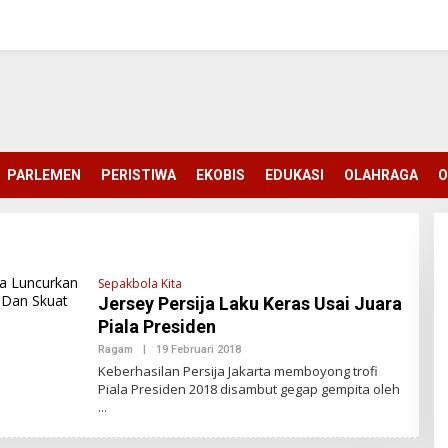
PARLEMEN
PERISTIWA
EKOBIS
EDUKASI
OLAHRAGA
O
Sepakbola Kita
Jersey Persija Laku Keras Usai Juara
Piala Presiden
Ragam
|
19 Februari 2018
O
L
Keberhasilan Persija Jakarta memboyong trofi
E
Piala Presiden 2018 disambut gegap gempita oleh
H
M
B
A
H