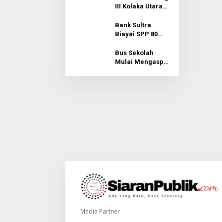
III Kolaka Utara
Dibuka, Pramuka
Didorong Siap
Bank Sultra
Hadapi
Biayai SPP 80
Tantangan
Mahasiswa
Zaman
Umkota Lewat
Bus Sekolah
CSR Rp200 Juta
Mulai Mengaspal
di Kolaka Utara,
Langkah Kecil
untuk Mengurai
Persoalan Akses
Pendidikan
Media Partner