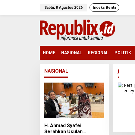
L
e
Sabtu, 8 Agustus 2026
Indeks Berita
w
a
t
i
k
e
k
o
HOME
NASIONAL
REGIONAL
POLITIK
n
t
e
NASIONAL
j
n
H. Ahmad Syafei
Serahkan Usulan