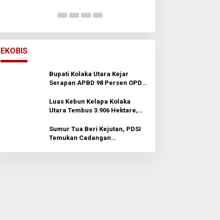
Di Opini
|
2 Januari 20
EKOBIS
Bupati Kolaka Utara Kejar
Serapan APBD 98 Persen OPD
Diminta Percepat Belanja dan
Hindari Program Mandek
Luas Kebun Kelapa Kolaka
Utara Tembus 3.906 Hektare,
Wabup Tawarkan Hilirisasi ke
Investor
Sumur Tua Beri Kejutan, PDSI
Temukan Cadangan
Berproduksi Tinggi di
Prabumulih