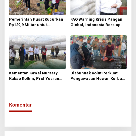
Pemerintah Pusat Kucurkan
FAO Warning Krisis Pangan
Rp129,9 Miliar untuk
Global, Indonesia Bersiap
Pengembangan Komoditi
Jadi Pemasok Pangan Dunia
Perkebunan Kolaka Utara
Kementan Kawal Nursery
Disbunnak Kolut Perkuat
Kakao Koltim, Prof Yusran
Pengawasan Hewan Kurban
Yusuf Pastikan Bibit Unggul
Lewat Pelatihan Antemortem
untuk Petani
dan Post Mortem
Komentar