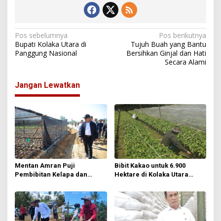
N
Pos sebelumnya
Pos berikutnya
Bupati Kolaka Utara di
Tujuh Buah yang Bantu
a
Panggung Nasional
Bersihkan Ginjal dan Hati
Secara Alami
v
i
Jangan Lewatkan
g
a
s
i
p
o
Mentan Amran Puji
Bibit Kakao untuk 6.900
s
Pembibitan Kelapa dan
Hektare di Kolaka Utara
Kakao di Sultra, Siapkan 38
Mulai Disiapkan, Penyaluran
Juta Benih Gratis untuk
Ditarget Akhir 2026
Petani