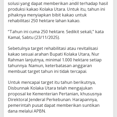
e
solusi yang dapat memberikan andil terhadap hasil
L
produksi kakao Kolaka Utara. Untuk itu, tahun ini
a
pihaknya menyiapkan bibit kakao untuk
h
rehabilitasi 250 hektare lahan kakao.
a
n
K
“Tahun ini cuma 250 hektare. Sedikit sekali,” kata
a
Kamal, Sabtu (23/11/2025).
k
a
Sebetulnya target rehabilitasi atau revitalisasi
o
kakao sesuai arahan Bupati Kolaka Utara, Nur
T
a
Rahman lanjutnya, minimal 1.000 hektare setiap
h
tahunnya. Namun, keterbatasan anggaran
u
membuat target tahun ini tidak tercapai.
n
I
Untuk mencapai target itu tahun berikutnya,
n
i
Disbunnak Kolaka Utara telah mengajukan
proposal ke Kementerian Pertanian, khususnya
Direktoral Jenderal Perkebunan. Harapannya,
pemerintah pusat dapat memberikan suntikan
dana melalui APBN.