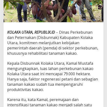
a
k
a
l
R
e
v
KOLAKA UTARA, REPUBLIX.ID
– Dinas Perkebunan
i
t
dan Peternakan (Disbunnak) Kabupaten Kolaka
a
Utara, komitmen melanjutkan kebijakan
l
pemerintah daerah (pemda) di sektor perkebunan,
i
khususnya rehabilitasi tanaman kakao.
s
a
s
Kepala Disbunnak Kolaka Utara, Kamal Mustafa
i
mengungkapkan, luas lahan perkebunan kakao
2
Kolaka Utara saat ini mencapai 79.000 hektare.
5
Hanya saja, faktor regenerasi petani dan sebagian
0
H
tanaman kakao sudah tua mempengaruhi
e
produktivitas kakao.
k
t
Karena itu, kata Kamal, peremajaan dan
a
intensifikasi tanaman kakao menjadi salah satu
r