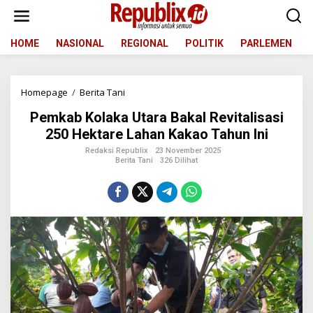
L
e
w
a
HOME
NASIONAL
REGIONAL
POLITIK
PARLEMEN
t
i
k
Homepage
/
Berita Tani
P
e
e
k
Pemkab Kolaka Utara Bakal Revitalisasi
m
o
k
n
250 Hektare Lahan Kakao Tahun Ini
a
t
Redaksi Republix
23 November 2025
b
e
Berita Tani
326 Dilihat
K
n
o
l
a
k
a
U
t
a
r
a
B