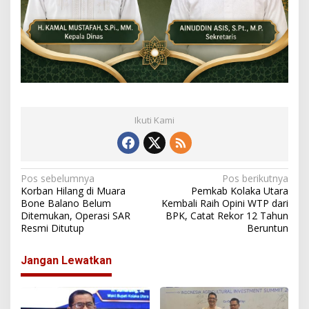
Ikuti Kami
N
Pos sebelumnya
Pos berikutnya
Korban Hilang di Muara
Pemkab Kolaka Utara
a
Bone Balano Belum
Kembali Raih Opini WTP dari
Ditemukan, Operasi SAR
BPK, Catat Rekor 12 Tahun
v
Resmi Ditutup
Beruntun
i
g
Jangan Lewatkan
a
s