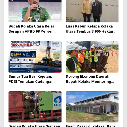
i
p
o
s
Bupati Kolaka Utara Kejar
Luas Kebun Kelapa Kolaka
Serapan APBD 98 Persen
Utara Tembus 3.906 Hektare,
OPD Diminta Percepat
Wabup Tawarkan Hilirisasi
Belanja dan Hindari
ke Investor
Program Mandek
Sumur Tua Beri Kejutan,
Dorong Ekonomi Daerah,
PDSI Temukan Cadangan
Bupati Kolaka Monitoring
Berproduksi Tinggi di
Pembangunan PT IPIP
Prabumulih
Disdag Kolaka Utara Siapkan
Enam Pasar di Kolaka Utara