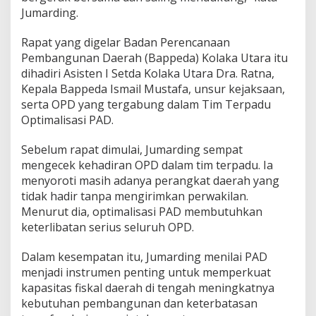
a
Jumarding.
k
T
Rapat yang digelar Badan Perencanaan
i
Pembangunan Daerah (Bappeda) Kolaka Utara itu
n
g
dihadiri Asisten I Setda Kolaka Utara Dra. Ratna,
k
Kepala Bappeda Ismail Mustafa, unsur kejaksaan,
a
serta OPD yang tergabung dalam Tim Terpadu
t
Optimalisasi PAD.
k
a
n
Sebelum rapat dimulai, Jumarding sempat
P
mengecek kehadiran OPD dalam tim terpadu. Ia
A
menyoroti masih adanya perangkat daerah yang
D
tidak hadir tanpa mengirimkan perwakilan.
Menurut dia, optimalisasi PAD membutuhkan
keterlibatan serius seluruh OPD.
Dalam kesempatan itu, Jumarding menilai PAD
menjadi instrumen penting untuk memperkuat
kapasitas fiskal daerah di tengah meningkatnya
kebutuhan pembangunan dan keterbatasan