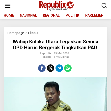
L
e
w
a
HOME
NASIONAL
REGIONAL
POLITIK
PARLEMEN
t
i
k
Homepage
/
Ekobis
W
e
a
k
Wabup Kolaka Utara Tegaskan Semua
b
o
u
n
OPD Harus Bergerak Tingkatkan PAD
p
t
Republix
29 Mei 2026
K
e
Ekobis
1745 Dilihat
o
n
l
a
k
a
U
t
a
r
a
T
e