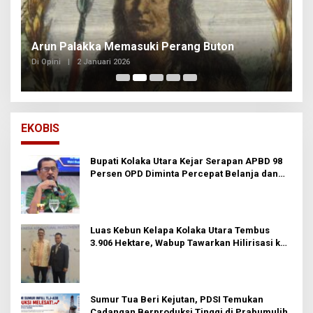
Arun Palakka Memasuki Perang Buton
B
Di Opini
|
2 Januari 2026
Di
EKOBIS
Bupati Kolaka Utara Kejar Serapan APBD 98
Persen OPD Diminta Percepat Belanja dan
Hindari Program Mandek
Luas Kebun Kelapa Kolaka Utara Tembus
3.906 Hektare, Wabup Tawarkan Hilirisasi ke
Investor
Sumur Tua Beri Kejutan, PDSI Temukan
Cadangan Berproduksi Tinggi di Prabumulih