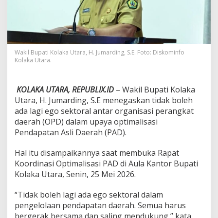
g
a
s
k
a
n
Wakil Bupati Kolaka Utara, H. Jumarding, S.E. Foto: Diskominfo
S
Kolaka Utara.
e
m
u
KOLAKA UTARA, REPUBLIX.ID
– Wakil Bupati Kolaka
a
Utara, H. Jumarding, S.E menegaskan tidak boleh
O
P
ada lagi ego sektoral antar organisasi perangkat
D
daerah (OPD) dalam upaya optimalisasi
H
Pendapatan Asli Daerah (PAD).
a
r
Hal itu disampaikannya saat membuka Rapat
u
s
Koordinasi Optimalisasi PAD di Aula Kantor Bupati
B
Kolaka Utara, Senin, 25 Mei 2026.
e
r
“Tidak boleh lagi ada ego sektoral dalam
g
pengelolaan pendapatan daerah. Semua harus
e
r
bergerak bersama dan saling mendukung,” kata