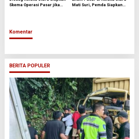
Skema Operasi Pasar jika
Mati Suri, Pemda Siapkan
LPG 3 Kilogram Masih
Kios Gratis Dua Tahun untuk
Langka Pekan Ini
Tarik Pedagang
Komentar
BERITA POPULER