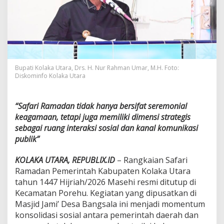
h
i
r
d
i
P
o
r
Bupati Kolaka Utara, Drs. H. Nur Rahman Umar, M.H. Foto:
e
Diskominfo Kolaka Utara
h
u
,
“Safari Ramadan tidak hanya bersifat seremonial
B
keagamaan, tetapi juga memiliki dimensi strategis
u
sebagai ruang interaksi sosial dan kanal komunikasi
p
publik”
a
t
i
KOLAKA UTARA, REPUBLIX.ID
– Rangkaian Safari
T
Ramadan Pemerintah Kabupaten Kolaka Utara
e
tahun 1447 Hijriah/2026 Masehi resmi ditutup di
k
Kecamatan Porehu. Kegiatan yang dipusatkan di
a
n
Masjid Jami’ Desa Bangsala ini menjadi momentum
k
konsolidasi sosial antara pemerintah daerah dan
a