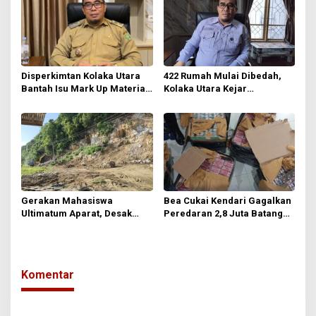
Disperkimtan Kolaka Utara
422 Rumah Mulai Dibedah,
Bantah Isu Mark Up Material
Kolaka Utara Kejar
BSPS, Tegaskan Penerima
Pengurangan RTLH
Bebas Menentukan Toko
Bangunan
Gerakan Mahasiswa
Bea Cukai Kendari Gagalkan
Ultimatum Aparat, Desak
Peredaran 2,8 Juta Batang
Usut Tuntas Dugaan Galian C
Rokok Ilegal
Ilegal di Kolaka Utara
Komentar