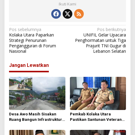
Ikuti Kami
N
Pos sebelumnya
Pos berikutnya
Kolaka Utara Paparkan
UNIFIL Gelar Upacara
a
Strategi Penurunan
Penghormatan untuk Tiga
Pengangguran di Forum
Prajurit TNI Gugur di
v
Nasional
Lebanon Selatan
i
g
Jangan Lewatkan
a
s
i
p
o
s
Desa Awo Masih Sisakan
Pemkab Kolaka Utara
Ruang Bangun Infrastruktur
Pastikan Santunan Veteran
di Tengah Keterbatasan Dana
Tetap Cair Meski Anggaran
Desa
Diefisienkan