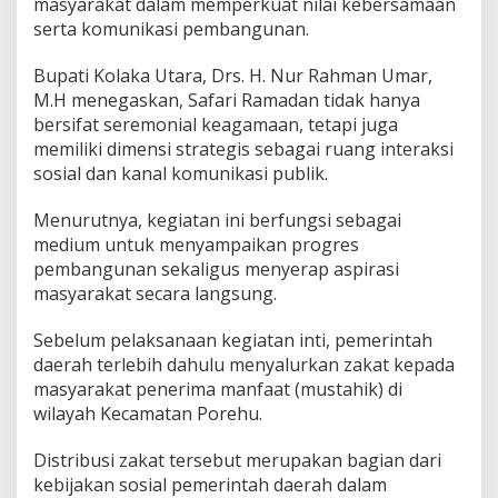
masyarakat dalam memperkuat nilai kebersamaan
n
serta komunikasi pembangunan.
K
o
h
Bupati Kolaka Utara, Drs. H. Nur Rahman Umar,
e
M.H menegaskan, Safari Ramadan tidak hanya
s
bersifat seremonial keagamaan, tetapi juga
i
memiliki dimensi strategis sebagai ruang interaksi
S
o
sosial dan kanal komunikasi publik.
s
i
Menurutnya, kegiatan ini berfungsi sebagai
a
medium untuk menyampaikan progres
l
pembangunan sekaligus menyerap aspirasi
d
a
masyarakat secara langsung.
n
A
Sebelum pelaksanaan kegiatan inti, pemerintah
k
daerah terlebih dahulu menyalurkan zakat kepada
s
masyarakat penerima manfaat (mustahik) di
e
l
wilayah Kecamatan Porehu.
e
r
Distribusi zakat tersebut merupakan bagian dari
a
kebijakan sosial pemerintah daerah dalam
s