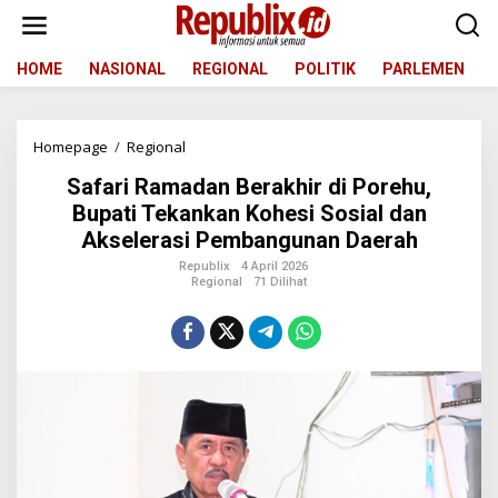
L
e
w
a
HOME
NASIONAL
REGIONAL
POLITIK
PARLEMEN
t
i
k
Homepage
/
Regional
S
e
a
k
Safari Ramadan Berakhir di Porehu,
f
o
a
n
Bupati Tekankan Kohesi Sosial dan
r
t
Akselerasi Pembangunan Daerah
i
e
R
n
Republix
4 April 2026
Regional
71 Dilihat
a
m
a
d
a
n
B
e
r
a
k