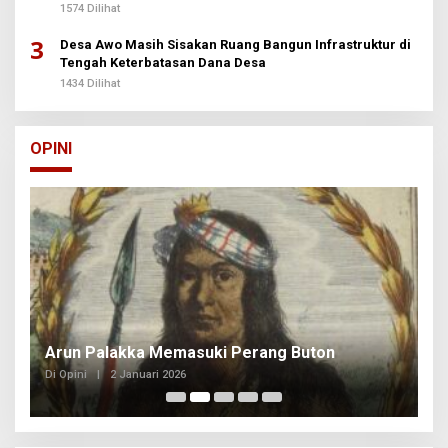
1574 Dilihat
3
Desa Awo Masih Sisakan Ruang Bangun Infrastruktur di
Tengah Keterbatasan Dana Desa
1434 Dilihat
OPINI
Arun Palakka Memasuki Perang Buton
B
Di Opini
|
2 Januari 2026
Di