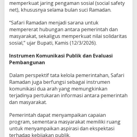
memperkuat jaring pengaman sosial (social safety
i
P
net), khususnya selama bulan suci Ramadan.
e
m
“Safari Ramadan menjadi sarana untuk
b
mempererat hubungan antara pemerintah dan
a
masyarakat, sekaligus memperkuat nilai solidaritas
n
g
sosial,” ujar Bupati, Kamis (12/3/2026).
u
n
Instrumen Komunikasi Publik dan Evaluasi
a
Pembangunan
n
D
Dalam perspektif tata kelola pemerintahan, Safari
a
e
Ramadan juga berfungsi sebagai instrumen
r
komunikasi dua arah yang memungkinkan
a
terjadinya pertukaran informasi antara pemerintah
h
dan masyarakat.
Pemerintah dapat menyampaikan capaian
program, sementara masyarakat memiliki ruang
untuk menyampaikan aspirasi dan ekspektasi
terhadap kebijakan publik.