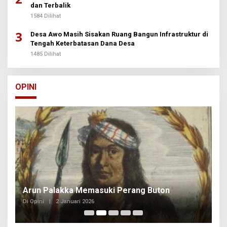
dan Terbalik
1584 Dilihat
3
Desa Awo Masih Sisakan Ruang Bangun Infrastruktur di
Tengah Keterbatasan Dana Desa
1485 Dilihat
OPINI
Arun Palakka Memasuki Perang Buton
B
Di Opini
|
2 Januari 2026
Di