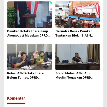
Sorotan
SIASN
Pemkab Kolaka Utara Janji
Gerindra Desak Pemkab
Akomodasi Masukan DPRD
Tuntaskan Blokir SIASN,
dalam Penyusunan KUA-
Minta BKPSDM Kolaka Utara
PPAS APBD 2027
Dievaluasi Total
Rotasi ASN Kolaka Utara
Soroti Mutasi ASN, Abu
Belum Tuntas, DPRD
Muslim Tegaskan DPRD
Ingatkan Risiko Hukum dan
Jalankan Fungsi
Gangguan Pelayanan Publik
Pengawasan
Komentar