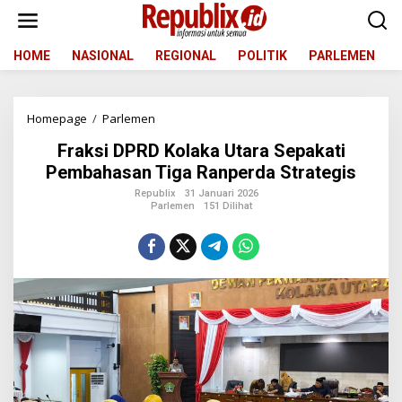
L
e
w
a
HOME
NASIONAL
REGIONAL
POLITIK
PARLEMEN
t
i
k
Homepage
/
Parlemen
F
e
r
k
Fraksi DPRD Kolaka Utara Sepakati
a
o
k
n
Pembahasan Tiga Ranperda Strategis
s
t
Republix
31 Januari 2026
i
e
Parlemen
151 Dilihat
D
n
P
R
D
K
o
l
a
k
a
U
t