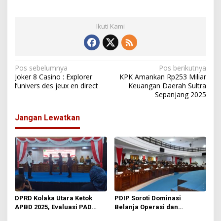
Ikuti Kami
N
Pos sebelumnya
Pos berikutnya
Joker 8 Casino : Explorer
KPK Amankan Rp253 Miliar
a
l’univers des jeux en direct
Keuangan Daerah Sultra
Sepanjang 2025
v
i
Jangan Lewatkan
g
a
s
i
p
o
DPRD Kolaka Utara Ketok
PDIP Soroti Dominasi
s
APBD 2025, Evaluasi PAD
Belanja Operasi dan
hingga Tata Kelola Jadi
Peringatkan Risiko Blokir