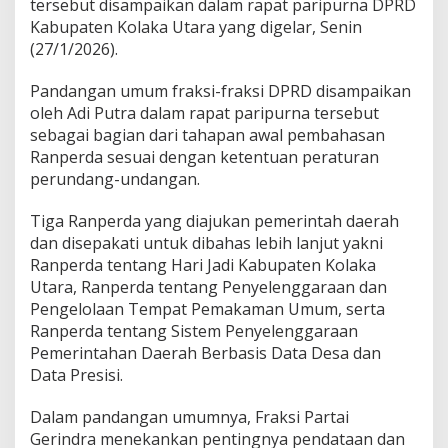
tersebut disampaikan dalam rapat paripurna DPRD
R
Kabupaten Kolaka Utara yang digelar, Senin
a
n
(27/1/2026).
p
e
Pandangan umum fraksi-fraksi DPRD disampaikan
r
oleh Adi Putra dalam rapat paripurna tersebut
d
sebagai bagian dari tahapan awal pembahasan
a
S
Ranperda sesuai dengan ketentuan peraturan
t
perundang-undangan.
r
a
Tiga Ranperda yang diajukan pemerintah daerah
t
dan disepakati untuk dibahas lebih lanjut yakni
e
g
Ranperda tentang Hari Jadi Kabupaten Kolaka
i
Utara, Ranperda tentang Penyelenggaraan dan
s
Pengelolaan Tempat Pemakaman Umum, serta
Ranperda tentang Sistem Penyelenggaraan
Pemerintahan Daerah Berbasis Data Desa dan
Data Presisi.
Dalam pandangan umumnya, Fraksi Partai
Gerindra menekankan pentingnya pendataan dan