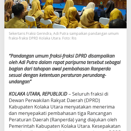
a
r
a
S
e
p
Sekertaris Fraksi Gerindra, Adi Putra sampaikan pandangan umum
a
fraksi-fraksi DPRD Kolaka Utara. Foto: Ris
k
a
t
i
“Pandangan umum fraksi-fraksi DPRD disampaikan
P
oleh Adi Putra dalam rapat paripurna tersebut sebagai
e
bagian dari tahapan awal pembahasan Ranperda
m
sesuai dengan ketentuan peraturan perundang-
b
undangan”
a
h
a
KOLAKA UTARA, REPUBLIX.ID
– Seluruh fraksi di
s
Dewan Perwakilan Rakyat Daerah (DPRD)
a
Kabupaten Kolaka Utara menyatakan menerima
n
dan menyepakati pembahasan tiga Rancangan
T
i
Peraturan Daerah (Ranperda) yang diajukan oleh
g
Pemerintah Kabupaten Kolaka Utara. Kesepakatan
a