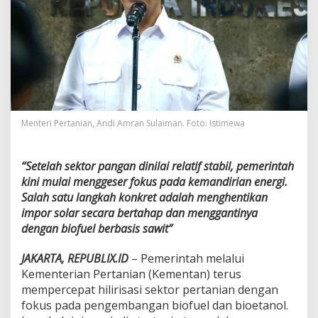
n
e
r
g
i
,
K
e
m
e
Menteri Pertanian, Andi Amran Sulaiman. Foto: Istimewa
n
t
a
“
Setelah sektor pangan dinilai relatif stabil, pemerintah
n
kini mulai menggeser fokus pada kemandirian energi.
P
Salah satu langkah konkret adalah menghentikan
e
r
impor solar secara bertahap dan menggantinya
c
dengan biofuel berbasis sawit”
e
p
JAKARTA, REPUBLIX.ID
– Pemerintah melalui
a
Kementerian Pertanian (Kementan) terus
t
H
mempercepat hilirisasi sektor pertanian dengan
i
fokus pada pengembangan biofuel dan bioetanol.
l