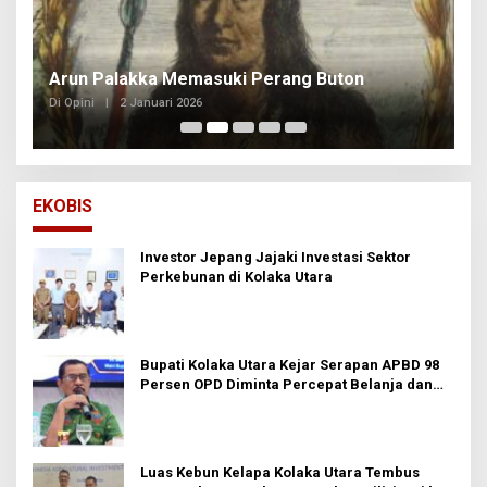
Arun Palakka Memasuki Perang Buton
B
Di Opini
|
2 Januari 2026
Di
EKOBIS
Investor Jepang Jajaki Investasi Sektor
Perkebunan di Kolaka Utara
Bupati Kolaka Utara Kejar Serapan APBD 98
Persen OPD Diminta Percepat Belanja dan
Hindari Program Mandek
Luas Kebun Kelapa Kolaka Utara Tembus