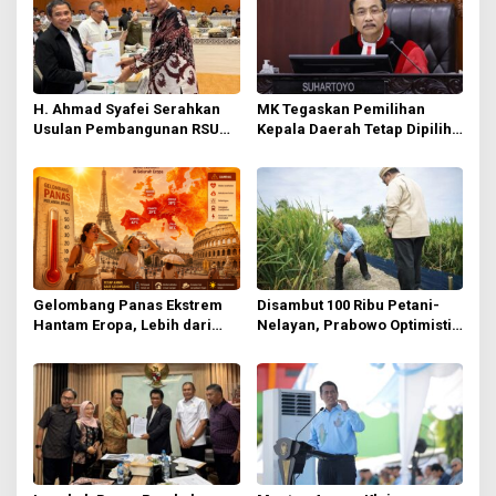
i
p
o
s
H. Ahmad Syafei Serahkan
MK Tegaskan Pemilihan
Usulan Pembangunan RSUD
Kepala Daerah Tetap Dipilih
Kolaka Utara ke Kementerian
Langsung oleh Rakyat
PUPR
Gelombang Panas Ekstrem
Disambut 100 Ribu Petani-
Hantam Eropa, Lebih dari
Nelayan, Prabowo Optimistis
1.300 Orang Tewas
Indonesia Jadi Kekuatan
Pangan Dunia