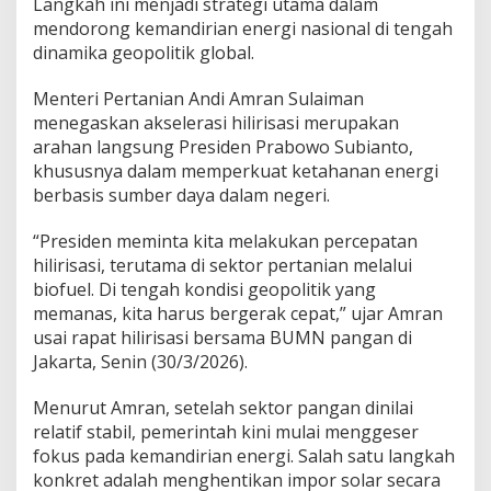
Langkah ini menjadi strategi utama dalam
i
mendorong kemandirian energi nasional di tengah
r
dinamika geopolitik global.
i
s
a
Menteri Pertanian Andi Amran Sulaiman
s
menegaskan akselerasi hilirisasi merupakan
i
arahan langsung Presiden Prabowo Subianto,
P
khususnya dalam memperkuat ketahanan energi
e
r
berbasis sumber daya dalam negeri.
t
a
“Presiden meminta kita melakukan percepatan
n
hilirisasi, terutama di sektor pertanian melalui
i
biofuel. Di tengah kondisi geopolitik yang
a
n
memanas, kita harus bergerak cepat,” ujar Amran
L
usai rapat hilirisasi bersama BUMN pangan di
e
Jakarta, Senin (30/3/2026).
w
a
Menurut Amran, setelah sektor pangan dinilai
t
B
relatif stabil, pemerintah kini mulai menggeser
i
fokus pada kemandirian energi. Salah satu langkah
o
konkret adalah menghentikan impor solar secara
f