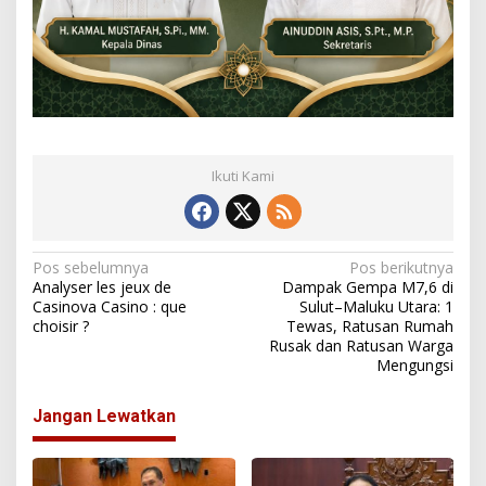
Ikuti Kami
N
Pos sebelumnya
Pos berikutnya
Analyser les jeux de
Dampak Gempa M7,6 di
a
Casinova Casino : que
Sulut–Maluku Utara: 1
choisir ?
Tewas, Ratusan Rumah
v
Rusak dan Ratusan Warga
i
Mengungsi
g
Jangan Lewatkan
a
s