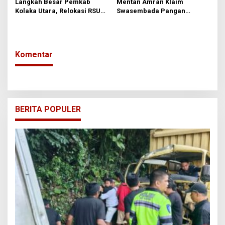
Langkah Besar Pemkab
Mentan Amran Klaim
Kolaka Utara, Relokasi RSUD
Swasembada Pangan
Djafar Harun ke Lanipa-nipa
Tercapai Lebih Cepat
Diusulkan ke DPR RI
Komentar
BERITA POPULER