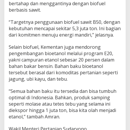
bertahap dan menggantinya dengan biofuel
u
e
berbasis sawit.
l
d
“Targetnya penggunaan biofuel sawit B50, dengan
a
kebutuhan mencapai sekitar 5,3 juta ton. Ini bagian
n
dari komitmen menuju energi mandiri,” jelasnya.
B
i
o
Selain biofuel, Kementan juga mendorong
e
pengembangan bioetanol melalui program E20,
t
yakni campuran etanol sebesar 20 persen dalam
a
bahan bakar bensin. Bahan baku bioetanol
n
o
tersebut berasal dari komoditas pertanian seperti
l
jagung, ubi kayu, dan tebu.
“Semua bahan baku itu tersedia dan bisa tumbuh
optimal di Indonesia. Bahkan, produk samping
seperti molase atau tetes tebu yang selama ini
diekspor hingga 1 juta ton, bisa kita olah menjadi
etanol,” tambah Amran.
Wakil Menteri Pertanian Sudaryono