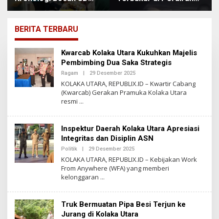
Tewas Kesetrum di
Utara Sumenep,
Taman Literasi Kolaka
Ratusan Penumpang
Utara
Dievakuasi
BERITA TERBARU
r
Kwarcab Kolaka Utara Kukuhkan Majelis
e
Pembimbing Dua Saka Strategis
p
Ragam
|
29 Desember 2025
O
u
L
b
KOLAKA UTARA, REPUBLIX.ID – Kwartir Cabang
E
l
(Kwarcab) Gerakan Pramuka Kolaka Utara
H
i
resmi
R
x
E
.
P
i
U
Inspektur Daerah Kolaka Utara Apresiasi
B
d
L
Integritas dan Disiplin ASN
I
X
Politik
|
29 Desember 2025
O
L
KOLAKA UTARA, REPUBLIX.ID – Kebijakan Work
E
From Anywhere (WFA) yang memberi
H
kelonggaran
R
E
P
U
Truk Bermuatan Pipa Besi Terjun ke
B
L
Jurang di Kolaka Utara
I