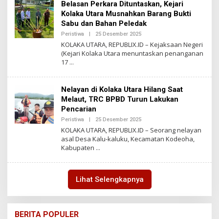
Belasan Perkara Dituntaskan, Kejari
B
L
Kolaka Utara Musnahkan Barang Bukti
I
Sabu dan Bahan Peledak
X
Peristiwa
|
25 Desember 2025
O
L
KOLAKA UTARA, REPUBLIX.ID – Kejaksaan Negeri
E
(Kejari Kolaka Utara menuntaskan penanganan
H
17
R
E
P
U
Nelayan di Kolaka Utara Hilang Saat
B
L
Melaut, TRC BPBD Turun Lakukan
I
Pencarian
X
Peristiwa
|
25 Desember 2025
O
L
KOLAKA UTARA, REPUBLIX.ID – Seorang nelayan
E
asal Desa Kalu-kaluku, Kecamatan Kodeoha,
H
Kabupaten
R
E
P
U
B
Lihat Selengkapnya
L
I
X
BERITA POPULER