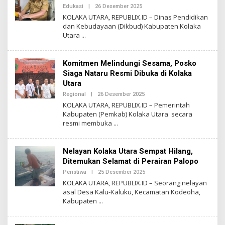
X
Edukasi
|
26 Desember 2025
O
L
KOLAKA UTARA, REPUBLIX.ID – Dinas Pendidikan
E
dan Kebudayaan (Dikbud) Kabupaten Kolaka
H
Utara
R
E
P
U
Komitmen Melindungi Sesama, Posko
B
L
Siaga Nataru Resmi Dibuka di Kolaka
I
Utara
X
Regional
|
26 Desember 2025
O
L
KOLAKA UTARA, REPUBLIX.ID – Pemerintah
E
Kabupaten (Pemkab) Kolaka Utara secara
H
resmi membuka
R
E
P
U
Nelayan Kolaka Utara Sempat Hilang,
B
L
Ditemukan Selamat di Perairan Palopo
I
X
Peristiwa
|
25 Desember 2025
O
L
KOLAKA UTARA, REPUBLIX.ID – Seorang nelayan
E
asal Desa Kalu-Kaluku, Kecamatan Kodeoha,
H
Kabupaten
R
E
P
U