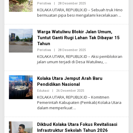
X
Peristiwa
|
28 Desember 2025
O
L
KOLAKA UTARA, REPUBLIX.ID – Sebuah truk Hino
E
bermuatan pipa besi mengalami kecelakaan
H
R
E
P
Warga Watuliwu Blokir Jalan Umum,
U
B
Tuntut Ganti Rugi Lahan Tak Dibayar 15
L
Tahun
I
X
Peristiwa
|
28 Desember 2025
O
L
KOLAKA UTARA, REPUBLIX.ID – Aksi pemblokiran
E
jalan umum terjadi di Desa Watuliwu,
H
R
E
P
Kolaka Utara Jemput Arah Baru
U
B
Pendidikan Nasional
L
Edukasi
|
26 Desember 2025
O
I
L
X
KOLAKA UTARA, REPUBLIX.ID – Komitmen
E
Pemerintah Kabupaten (Pemkab) Kolaka Utara
H
dalam memperkuat
R
E
P
U
Dikbud Kolaka Utara Fokus Revitalisasi
B
L
Infrastruktur Sekolah Tahun 2026
I